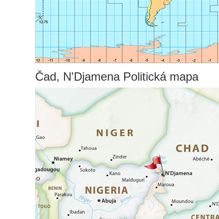
Čad, N'Djamena Politická mapa