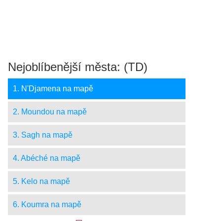
Nejoblíbenější města: (TD)
1. N'Djamena na mapě
2. Moundou na mapě
3. Sagh na mapě
4. Abéché na mapě
5. Kelo na mapě
6. Koumra na mapě