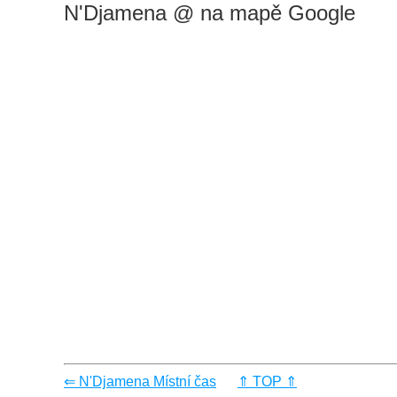
N'Djamena @ na mapě Google
⇐ N'Djamena Místní čas
⇑ TOP ⇑