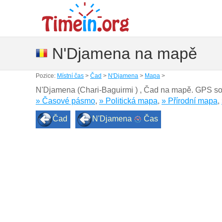
N'Djamena na mapě
Pozice:
Místní čas
>
Čad
>
N'Djamena
>
Mapa
>
N'Djamena (Chari-Baguirmi ) , Čad na mapě. GPS s
» Časové pásmo
,
» Politická mapa
,
» Přírodní mapa
,
Čad
N'Djamena
Čas