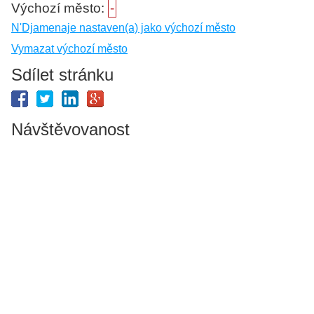
Výchozí město:
-
N'Djamenaje nastaven(a) jako výchozí město
Vymazat výchozí město
Sdílet stránku
Návštěvovanost