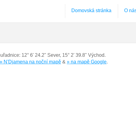
Domovská stránka
O ná
ouřadnice:
12° 6' 24.2" Sever
,
15° 2' 39.8" Východ.
» N'Djamena na noční mapě
&
» na mapě Google
.