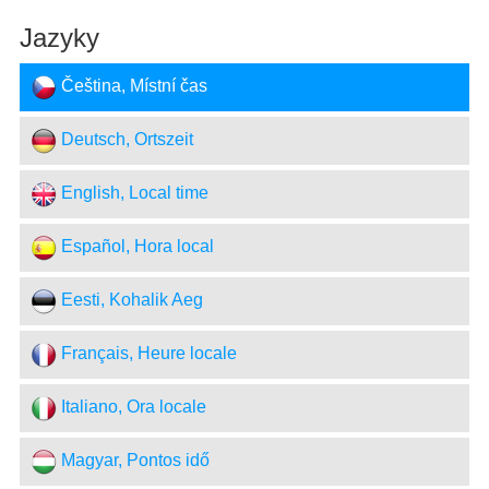
Jazyky
Čeština, Místní čas
Deutsch, Ortszeit
English, Local time
Español, Hora local
Eesti, Kohalik Aeg
Français, Heure locale
Italiano, Ora locale
Magyar, Pontos idő