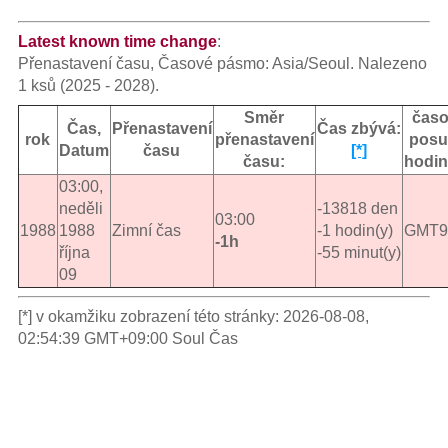
Latest known time change
:
Přenastavení času, Časové pásmo: Asia/Seoul. Nalezeno
1 ksů (2025 - 2028).
Směr
čas
Čas,
Přenastavení
Čas zbývá:
rok
přenastavení
posu
Datum
času
[*]
času:
hodi
03:00,
neděli
-13818 den
03:00
1988
1988
Zimní čas
-1 hodin(y)
GMT9
-1h
října
-55 minut(y)
09
[*] v okamžiku zobrazení této stránky: 2026-08-08,
02:54:39 GMT+09:00 Soul Čas