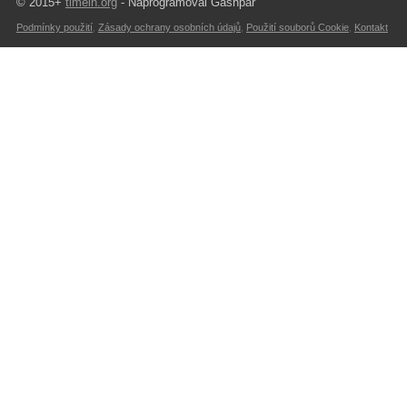
© 2015+
timein.org
- Naprogramoval Gashpar
Podmínky použití
,
Zásady ochrany osobních údajů
,
Použití souborů Cookie
,
Kontakt