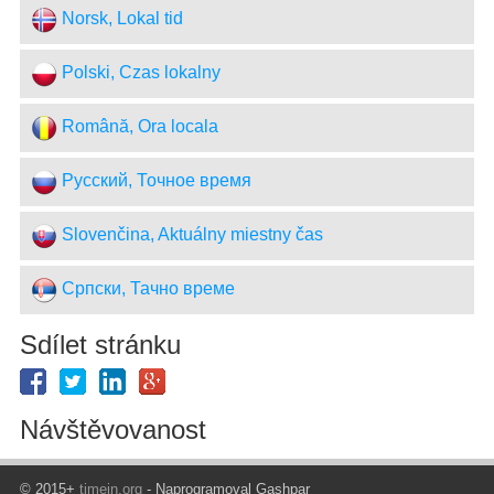
Norsk, Lokal tid
Polski, Czas lokalny
Română, Ora locala
Русский, Точное время
Slovenčina, Aktuálny miestny čas
Српски, Тачно време
Sdílet stránku
Návštěvovanost
© 2015+
timein.org
- Naprogramoval Gashpar