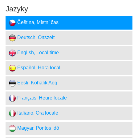
Jazyky
Čeština, Místní čas
Deutsch, Ortszeit
English, Local time
Español, Hora local
Eesti, Kohalik Aeg
Français, Heure locale
Italiano, Ora locale
Magyar, Pontos idő