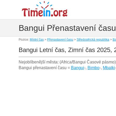
Bangui Přenastavení času
Pozice:
Místní čas
>
Přenastavení času
>
Středoafrická republika
>
Ba
Bangui Letní čas, Zimní čas 2025, 
Nejoblíbenější města: (Africa/Bangui Časové pásmo)
Bangui přenastavení času =
Bangui
-,
Bimbo
-,
Mbaïki