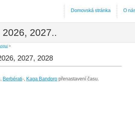
Domovská stránka
O ná
 2026, 2027..
ngui
>
2026, 2027, 2028
-,
Berbérati
-,
Kaga Bandoro
přenastavení času.