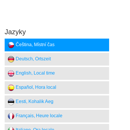
Jazyky
Čeština, Místní čas
Deutsch, Ortszeit
English, Local time
Español, Hora local
Eesti, Kohalik Aeg
Français, Heure locale