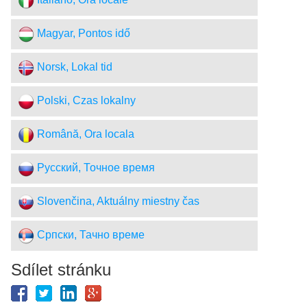
Italiano, Ora locale
Magyar, Pontos idő
Norsk, Lokal tid
Polski, Czas lokalny
Română, Ora locala
Русский, Точное время
Slovenčina, Aktuálny miestny čas
Српски, Тачно време
Sdílet stránku