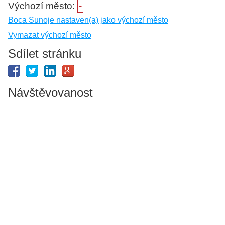
Výchozí město:
-
Boca Sunoje nastaven(a) jako výchozí město
Vymazat výchozí město
Sdílet stránku
Návštěvovanost