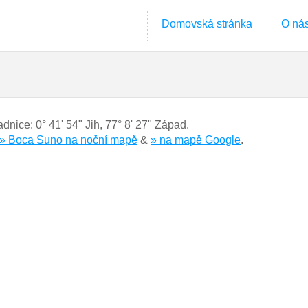
Domovská stránka
O ná
adnice:
0° 41' 54" Jih
,
77° 8' 27" Západ.
» Boca Suno na noční mapě
&
» na mapě Google
.