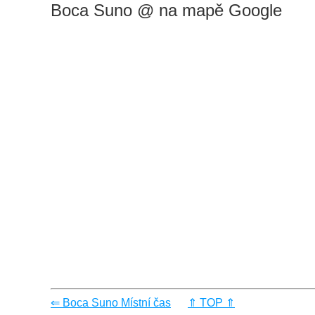
Boca Suno @ na mapě Google
⇐ Boca Suno Místní čas
⇑ TOP ⇑