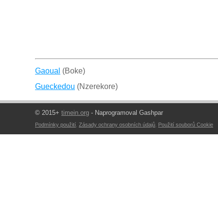
Gaoual
(Boke)
Gueckedou
(Nzerekore)
© 2015+
timein.org
- Naprogramoval Gashpar
Podmínky použití
,
Zásady ochrany osobních údajů
,
Použití souborů Cookie