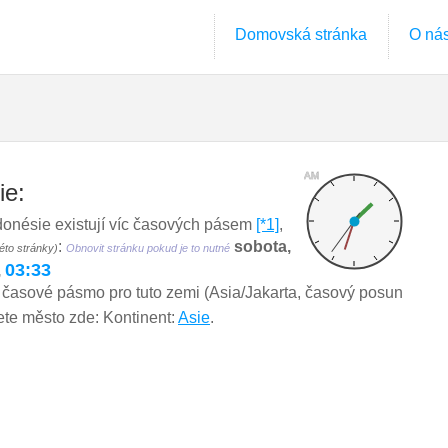
Domovská stránka
O ná
AM
ie:
onésie existují víc časových pásem
[*1]
,
:
sobota,
éto stránky)
Obnovit stránku pokud je to nutné
03:33
,
 časové pásmo pro tuto zemi (Asia/Jakarta, časový posun
ete město zde: Kontinent:
Asie
.