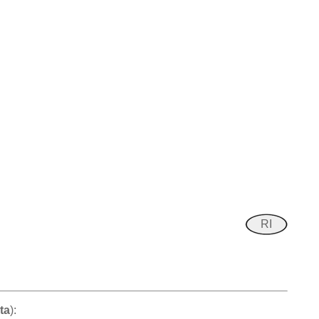
RI
ta
):