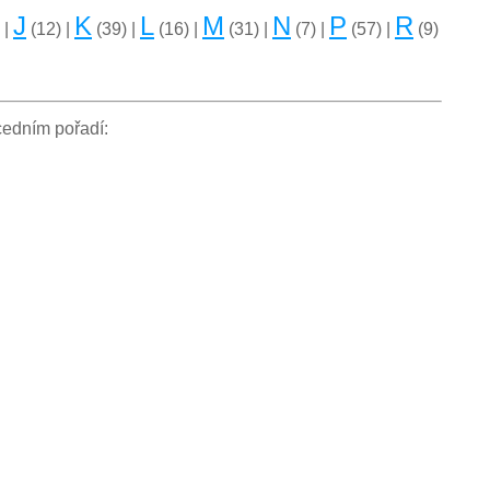
J
K
L
M
N
P
R
 |
(12) |
(39) |
(16) |
(31) |
(7) |
(57) |
(9)
cedním pořadí: