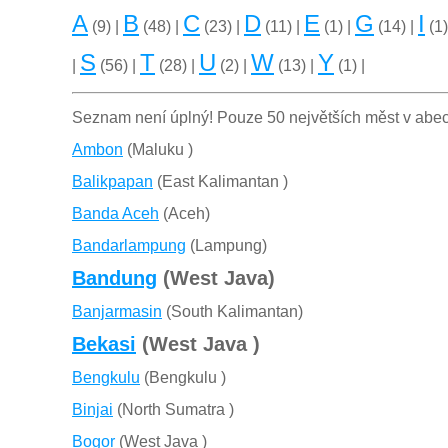
A
B
C
D
E
G
I
(9) |
(48) |
(23) |
(11) |
(1) |
(14) |
(1)
S
T
U
W
Y
|
(56) |
(28) |
(2) |
(13) |
(1) |
Seznam není úplný! Pouze 50 největších měst v abe
Ambon
(Maluku )
Balikpapan
(East Kalimantan )
Banda Aceh
(Aceh)
Bandarlampung
(Lampung)
Bandung
(West Java)
Banjarmasin
(South Kalimantan)
Bekasi
(West Java )
Bengkulu
(Bengkulu )
Binjai
(North Sumatra )
Bogor
(West Java )