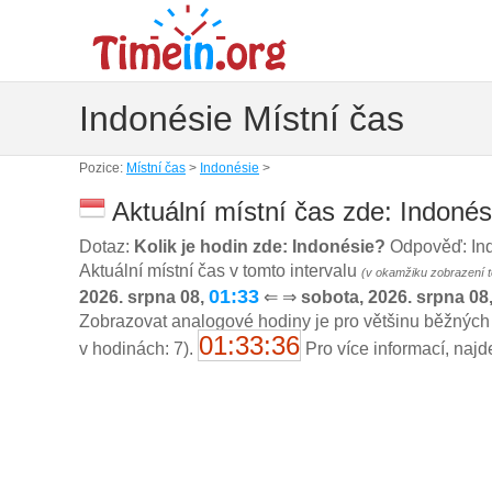
Indonésie Místní čas
Pozice:
Místní čas
>
Indonésie
>
Aktuální místní čas zde: Indonés
Dotaz:
Kolik je hodin zde: Indonésie?
Odpověď: Ind
Aktuální místní čas v tomto intervalu
(v okamžiku zobrazení t
01:33
2026. srpna 08,
⇐ ⇒
sobota, 2026. srpna 08
Zobrazovat analogové hodiny je pro většinu běžných
01:33:36
v hodinách: 7).
Pro více informací, najd