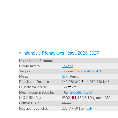
»
Indonésie Přenastavení času 2026, 2027
Indonésie informace:
Hlavní město:
Jakarta
Jazyky:
indonéština
+ additional 3
.
Měna:
IDR
, Rupiah
Populace ; Rozloha:
242 968 342
; 1 919 440 km²
Hustota zalidnění:
127
/km²
Mezinárodní předvolba
+62 [
telcode.info/id
]
ID
ISO3166 kódy:
ISO2:
, ISO3:
IDN
, num: 360
Formát PSČ:
#####
Napájecí zástrčka:
230 V • 50 Hz •
C,F