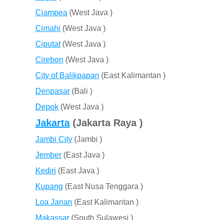
Ciampea
(West Java )
Cimahi
(West Java )
Ciputat
(West Java )
Cirebon
(West Java )
City of Balikpapan
(East Kalimantan )
Denpasar
(Bali )
Depok
(West Java )
Jakarta
(Jakarta Raya )
Jambi City
(Jambi )
Jember
(East Java )
Kediri
(East Java )
Kupang
(East Nusa Tenggara )
Loa Janan
(East Kalimantan )
Makassar
(South Sulawesi )