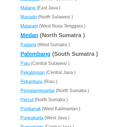
Malang
(East Java )
Manado
(North Sulawesi )
Mataram
(West Nusa Tenggara )
Medan
(North Sumatra )
Padang
(West Sumatra )
Palembang
(South Sumatra )
Palu
(Central Sulawesi )
Pekalongan
(Central Java )
Pekanbaru
(Riau )
Pematangsiantar
(North Sumatra )
Percut
(North Sumatra )
Pontianak
(West Kalimantan )
Purwakarta
(West Java )
Purwokerto
(Central Java )