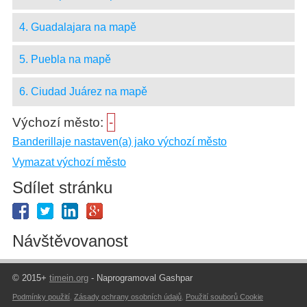
4. Guadalajara na mapě
5. Puebla na mapě
6. Ciudad Juárez na mapě
Výchozí město:
-
Banderillaje nastaven(a) jako výchozí město
Vymazat výchozí město
Sdílet stránku
Návštěvovanost
© 2015+
timein.org
- Naprogramoval Gashpar
Podmínky použití
,
Zásady ochrany osobních údajů
,
Použití souborů Cookie