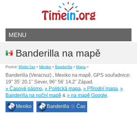
MENU
Banderilla na mapě
Pozice:
Místní čas
>
Mexiko
>
Banderilla
>
Mapa
>
Banderilla (Veracruz) , Mexiko na mapě. GPS souřadnice:
19° 35' 20.1" Sever
,
96° 56' 14.2" Západ.
» Časové pásmo
,
» Politická mapa
,
» Přírodní mapa
,
»
Banderilla na noční mapě
&
» na mapě Google
.
Mexiko
Banderilla
Čas