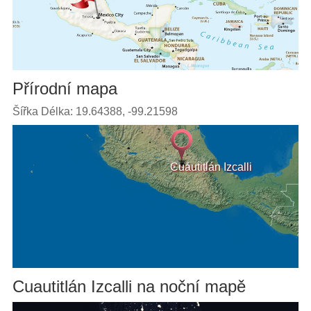
Přírodní mapa
Šířka Délka: 19.64388, -99.21598
Cuautitlán Izcalli
Cuautitlán Izcalli na noční mapě