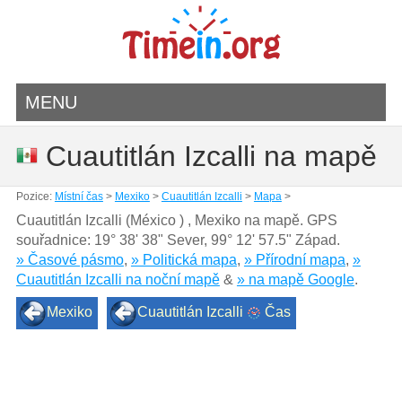
MENU
Cuautitlán Izcalli na mapě
Pozice:
Místní čas
>
Mexiko
>
Cuautitlán Izcalli
>
Mapa
>
Cuautitlán Izcalli (México ) , Mexiko na mapě. GPS
souřadnice:
19° 38' 38" Sever
,
99° 12' 57.5" Západ.
» Časové pásmo
,
» Politická mapa
,
» Přírodní mapa
,
»
Cuautitlán Izcalli na noční mapě
&
» na mapě Google
.
Mexiko
Cuautitlán Izcalli
Čas