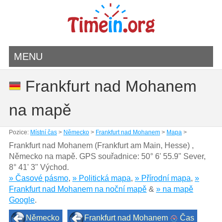
MENU
Frankfurt nad Mohanem
na mapě
Pozice:
Místní čas
>
Německo
>
Frankfurt nad Mohanem
>
Mapa
>
Frankfurt nad Mohanem (Frankfurt am Main, Hesse) ,
Německo na mapě. GPS souřadnice:
50° 6' 55.9" Sever
,
8° 41' 3" Východ.
» Časové pásmo
,
» Politická mapa
,
» Přírodní mapa
,
»
Frankfurt nad Mohanem na noční mapě
&
» na mapě
Google
.
Německo
Frankfurt nad Mohanem
Čas