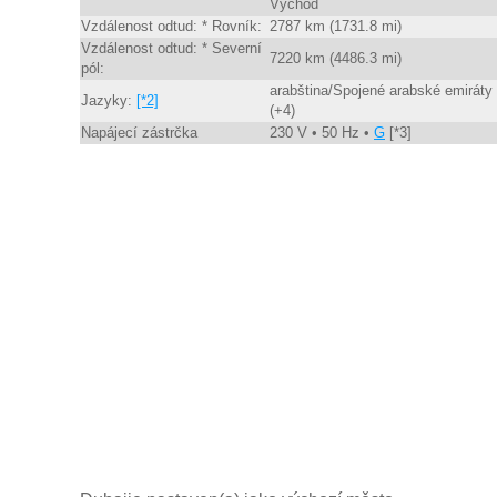
Východ
Vzdálenost odtud: * Rovník:
2787 km (1731.8 mi)
Vzdálenost odtud: * Severní
7220 km (4486.3 mi)
pól:
arabština/Spojené arabské emiráty
Jazyky:
[*2]
(+4)
Napájecí zástrčka
230 V • 50 Hz •
G
[*3]