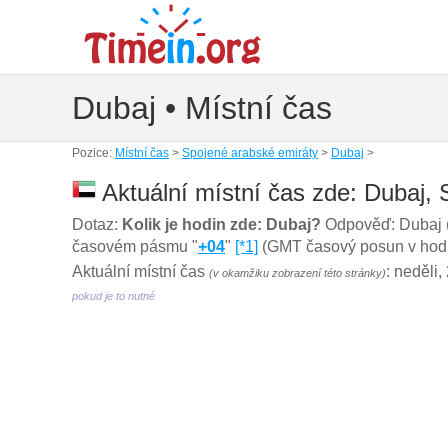
Dubaj • Místní čas
Pozice:
Místní čas
>
Spojené arabské emiráty
>
Dubaj
>
Aktuální místní čas zde: Dubaj, 
Dotaz:
Kolik je hodin zde: Dubaj?
Odpověď: Dubaj (
časovém pásmu "
+04
"
[*1]
(GMT časový posun v hodin
Aktuální místní čas
: neděli
(v okamžiku zobrazení této stránky)
pokud je to nutné