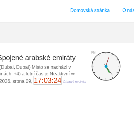
Domovská stránka
O ná
PM
Spojené arabské emiráty
Dubai, Dubai) Místo se nachází v
ách: +4) a letní čas je Neaktivní ⇒
17:03:25
, 2026. srpna 09,
Obnovit stránku