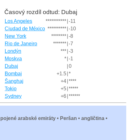
Časový rozdíl odtud: Dubaj
Los Angeles
***********
|
-11
Ciudad de México
**********
|
-10
New York
********
|
-8
Rio de Janeiro
*******
|
-7
Londýn
***
|
-3
Moskva
*
|
-1
Dubaj
|
0
Bombaj
+1.5
|
*
Šanghaj
+4
|
****
Tokio
+5
|
*****
Sydney
+6
|
******
Spojené arabské emiráty • Peršan • angličtina •