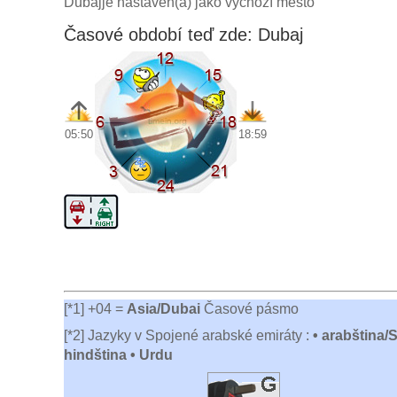
Dubajje nastaven(a) jako výchozí město
Časové období teď zde: Dubaj
05:50
18:59
[*1] +04 =
Asia/Dubai
Časové pásmo
[*2] Jazyky v Spojené arabské emiráty :
• arabština/
hindština • Urdu