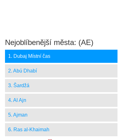
Nejoblíbenější města: (AE)
1. Dubaj Místní čas
2. Abú Dhabí
3. Šardžá
4. Al Ajn
5. Ajman
6. Ras al-Khaimah