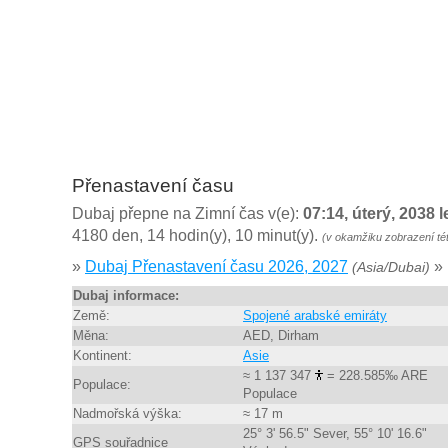
Přenastavení času
Dubaj přepne na Zimní čas v(e):
07:14, úterý, 2038 
4180 den, 14 hodin(y), 10 minut(y).
(v okamžiku zobrazení té
»
Dubaj Přenastavení času 2026, 2027
»
(Asia/Dubai)
Dubaj informace:
Země:
Spojené arabské emiráty
Měna:
AED, Dirham
Kontinent:
Asie
≈ 1 137 347
= 228.585‰ ARE
Populace:
Populace
Nadmořská výška:
≈ 17 m
25° 3' 56.5" Sever, 55° 10' 16.6"
GPS souřadnice