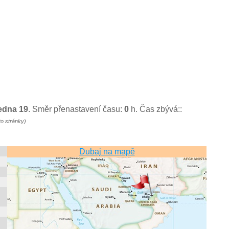
ledna 19
. Směr přenastavení času:
0
h. Čas zbývá::
to stránky)
Dubaj na mapě