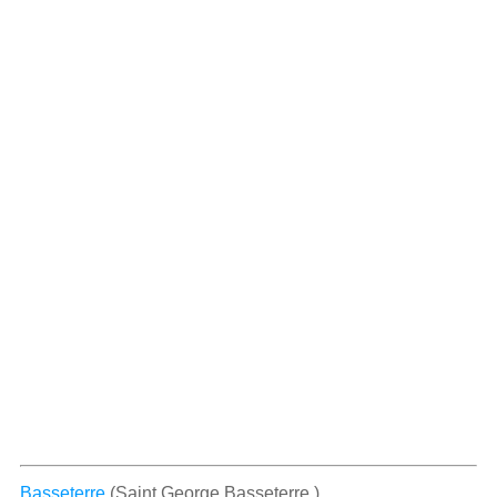
Basseterre
(Saint George Basseterre )