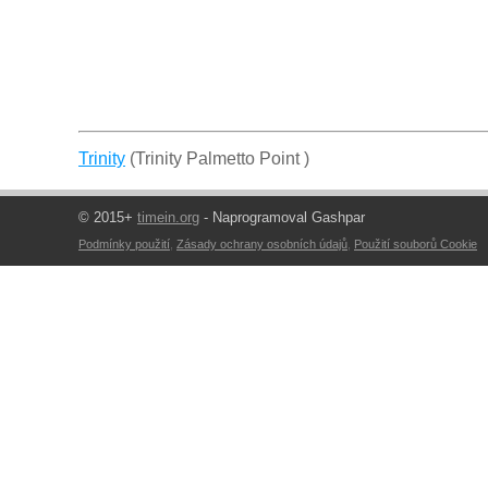
Trinity
(Trinity Palmetto Point )
© 2015+
timein.org
- Naprogramoval Gashpar
Podmínky použití
,
Zásady ochrany osobních údajů
,
Použití souborů Cookie