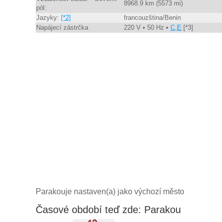
8968.9 km (5573 mi)
pól:
Jazyky:
[*2]
francouzština/Benin
Napájecí zástrčka
220 V • 50 Hz •
C,E
[*3]
Parakouje nastaven(a) jako výchozí město
Časové období teď zde: Parakou