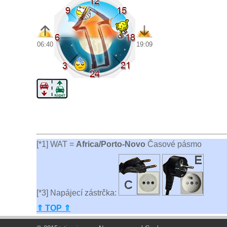
06:40
19:09
[*1] WAT =
Africa/Porto-Novo
Časové pásmo
[*3] Napájecí zástrčka:
⇑ TOP ⇑