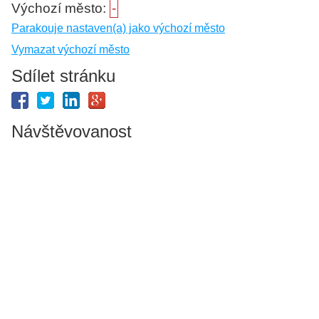
Výchozí město:
-
Parakouje nastaven(a) jako výchozí město
Vymazat výchozí město
Sdílet stránku
Návštěvovanost