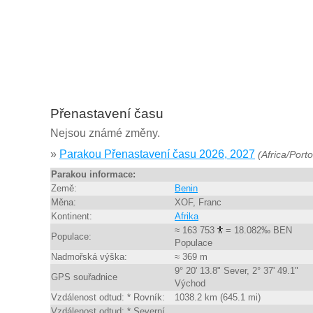
Přenastavení času
Nejsou známé změny.
»
Parakou Přenastavení času 2026, 2027
(Africa/Port
Parakou informace:
Země:
Benin
Měna:
XOF, Franc
Kontinent:
Afrika
≈ 163 753
= 18.082‰ BEN
Populace:
Populace
Nadmořská výška:
≈ 369 m
9° 20' 13.8" Sever, 2° 37' 49.1"
GPS souřadnice
Východ
Vzdálenost odtud: * Rovník:
1038.2 km (645.1 mi)
Vzdálenost odtud: * Severní