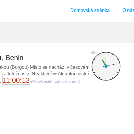
Domovská stránka
O ná
AM
u, Benin
kou (Borgou) Místo se nachází v časovém
a letní čas je Neaktivní ⇒ Aktuální místní
11:00:13
8,
Obnovit stránku pokud je to nutné