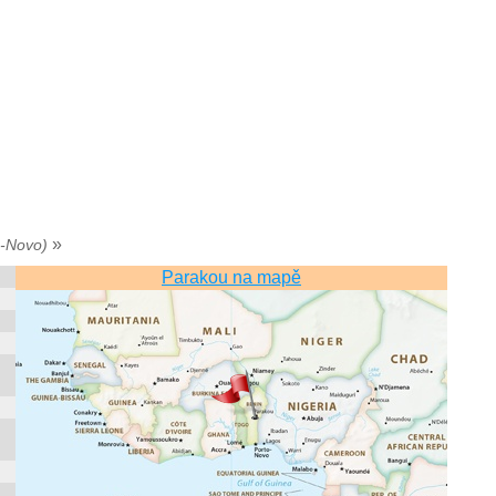
»
o-Novo)
Parakou na mapě