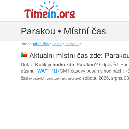
Parakou • Místní čas
Pozice:
Místní čas
>
Benin
>
Parakou
>
Aktuální místní čas zde: Parako
Dotaz:
Kolik je hodin zde: Parakou?
Odpověď: Para
pásmu "
WAT
"
[*1]
(GMT časový posun v hodinách: +1) 
čas
: sobota, 2026. srpna 0
(v okamžiku zobrazení této stránky)