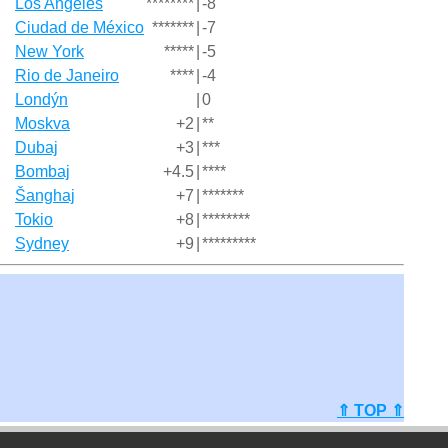
Los Angeles
********
|
-8
Ciudad de México
*******
|
-7
New York
*****
|
-5
Rio de Janeiro
****
|
-4
Londýn
|
0
Moskva
+2
|
**
Dubaj
+3
|
***
Bombaj
+4.5
|
****
Šanghaj
+7
|
*******
Tokio
+8
|
********
Sydney
+9
|
*********
⇑ TOP ⇑