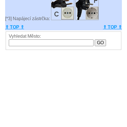
[*3] Napájecí zástrčka:
⇑ TOP ⇑
⇑ TOP ⇑
Vyhledat Město: