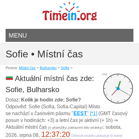
MENU
Sofie • Místní čas
Pozice:
Místní čas
>
Bulharsko
>
Sofie
>
PM
Aktuální místní čas zde:
Sofie, Bulharsko
Dotaz:
Kolik je hodin zde: Sofie?
Odpověď: Sofie (Sofia, Sofia-Capital) Místo
se nachází v časovém pásmu "
EEST
"
[*1]
(GMT časový
posun v hodinách: +3) a letní čas je aktivní (+ 1h) ⇒
Aktuální místní čas
: sobota,
(v okamžiku zobrazení této stránky)
12:37:20
2026. srpna 08,
Obnovit stránku pokud je to nutné