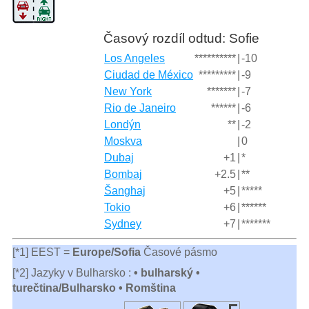
Časový rozdíl odtud: Sofie
Los Angeles
**********
|
-10
Ciudad de México
*********
|
-9
New York
*******
|
-7
Rio de Janeiro
******
|
-6
Londýn
**
|
-2
Moskva
|
0
Dubaj
+1
|
*
Bombaj
+2.5
|
**
Šanghaj
+5
|
*****
Tokio
+6
|
******
Sydney
+7
|
*******
[*1] EEST =
Europe/Sofia
Časové pásmo
[*2] Jazyky v Bulharsko :
• bulharský •
turečtina/Bulharsko • Romština