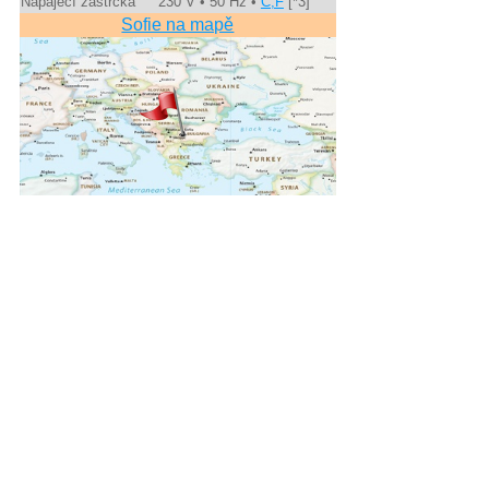
Napájecí zástrčka
230 V • 50 Hz •
C,F
[*3]
Sofie na mapě