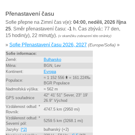
Přenastavení času
Sofie přepne na Zimní čas v(e):
04:00, neděli, 2026 října
25
. Směr přenastavení času:
-1
h. Čas zbývá:: 77 den,
15 hodin(y), 22 minut(y).
(v okamžiku zobrazení této stránky)
»
Sofie Přenastavení času 2026, 2027
»
(Europe/Sofia)
Sofie informace:
Země:
Bulharsko
Měna:
BGN, Lev
Kontinent:
Evropa
≈ 1 152 556
= 161.224‰
Populace:
BGR Populace
Nadmořská výška:
≈ 562 m
42° 41' 51" Sever, 23° 19'
GPS souřadnice
26.9" Východ
Vzdálenost odtud: *
4747.5 km (2950 mi)
Rovník:
Vzdálenost odtud: *
5259.5 km (3268.1 mi)
Severní pól:
Jazyky:
[*2]
bulharský (+2)