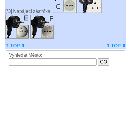
[*3] Napájecí zástrčka:
⇑ TOP ⇑
⇑ TOP ⇑
Vyhledat Město: