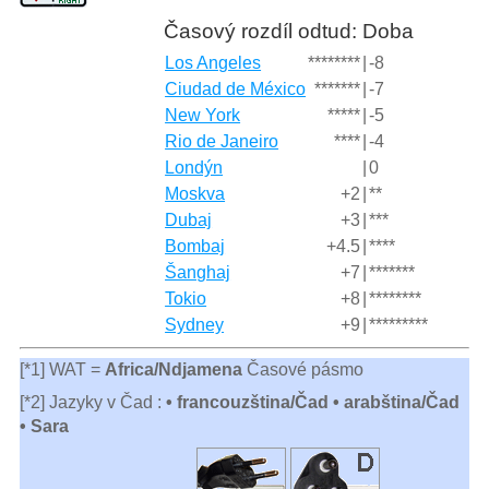
Časový rozdíl odtud: Doba
Los Angeles
********
|
-8
Ciudad de México
*******
|
-7
New York
*****
|
-5
Rio de Janeiro
****
|
-4
Londýn
|
0
Moskva
+2
|
**
Dubaj
+3
|
***
Bombaj
+4.5
|
****
Šanghaj
+7
|
*******
Tokio
+8
|
********
Sydney
+9
|
*********
[*1] WAT =
Africa/Ndjamena
Časové pásmo
[*2] Jazyky v Čad :
• francouzština/Čad • arabština/Čad
• Sara