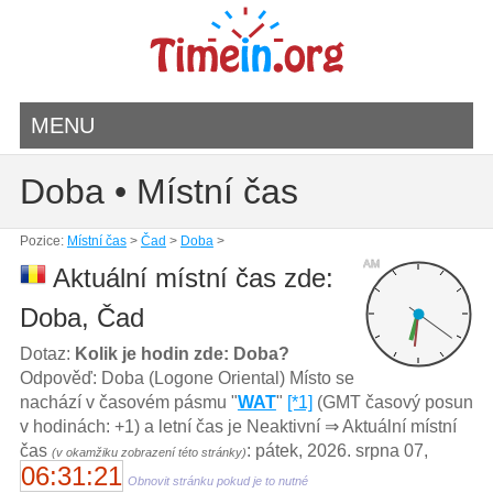
MENU
Doba • Místní čas
Pozice:
Místní čas
>
Čad
>
Doba
>
AM
Aktuální místní čas zde:
Doba, Čad
Dotaz:
Kolik je hodin zde: Doba?
Odpověď: Doba (Logone Oriental) Místo se
nachází v časovém pásmu "
WAT
"
[*1]
(GMT časový posun
v hodinách: +1) a letní čas je Neaktivní ⇒ Aktuální místní
čas
: pátek, 2026. srpna 07,
(v okamžiku zobrazení této stránky)
06:31:21
Obnovit stránku pokud je to nutné