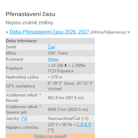
Přenastavení času
Nejsou známé změny.
»
Doba Přenastavení času 2026, 2027
»
(Africa/Ndjamena)
Doba informace:
Země:
Čad
Měna:
XAF, Franc
Kontinent:
Afrika
≈ 24 336
= 2.308‰
Populace:
TCD Populace
Nadmořská výška:
≈ 379 m
8° 39' 0" Sever, 16° 51' 0"
GPS souřadnice
Východ
Vzdálenost odtud: *
961.8 km (597.6 mi)
Rovník:
Vzdálenost odtud: *
9045.3 km (5620.5 mi)
Severní pól:
Jazyky:
[*2]
francouzština/Čad (+2)
220 V • 50 Hz •
C,D,E,F
Napájecí zástrčka
[*3]
Doba na mapě