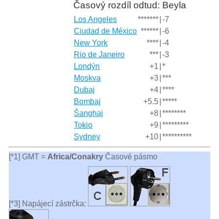
Časový rozdíl odtud: Beyla
Los Angeles
*******
|
-7
Ciudad de México
******
|
-6
New York
****
|
-4
Rio de Janeiro
***
|
-3
Londýn
+1
|
*
Moskva
+3
|
***
Dubaj
+4
|
****
Bombaj
+5.5
|
*****
Šanghaj
+8
|
********
Tokio
+9
|
*********
Sydney
+10
|
**********
[*1] GMT =
Africa/Conakry
Časové pásmo
[*3] Napájecí zástrčka: