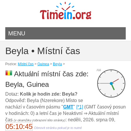
MENU
Beyla • Místní čas
Pozice:
Místní čas
>
Guinea
>
Beyla
>
AM
Aktuální místní čas zde:
Beyla, Guinea
Dotaz:
Kolik je hodin zde: Beyla?
Odpověď: Beyla (Nzerekore) Místo se
nachází v časovém pásmu "
GMT
"
[*1]
(GMT časový posun
v hodinách: 0) a letní čas je Neaktivní ⇒ Aktuální místní
čas
: neděli, 2026. srpna 09,
(v okamžiku zobrazení této stránky)
05:10:45
Obnovit stránku pokud je to nutné