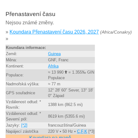
Přenastavení času
Nejsou známé změny.
»
Koundara Přenastavení času 2026, 2027
(Africa/Conakry)
»
Koundara informace:
Země:
Guinea
Měna:
GNF, Franc
Kontinent:
Afrika
≈ 13 990
= 1.355‰ GIN
Populace:
Populace
Nadmořská výška:
≈ 77 m
12° 28' 60" Sever, 13° 18'
GPS souřadnice
0" Západ
Vzdálenost odtud: *
1388 km (862.5 mi)
Rovník:
Vzdálenost odtud: *
8619 km (5355.6 mi)
Severní pól:
Jazyky:
[*2]
francouzština/Guinea
Napájecí zástrčka
220 V • 50 Hz •
C,F,K
[*3]
Koundara na mapě