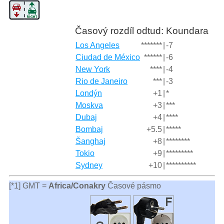
Časový rozdíl odtud: Koundara
Los Angeles
*******
|
-7
Ciudad de México
******
|
-6
New York
****
|
-4
Rio de Janeiro
***
|
-3
Londýn
+1
|
*
Moskva
+3
|
***
Dubaj
+4
|
****
Bombaj
+5.5
|
*****
Šanghaj
+8
|
********
Tokio
+9
|
*********
Sydney
+10
|
**********
[*1] GMT =
Africa/Conakry
Časové pásmo