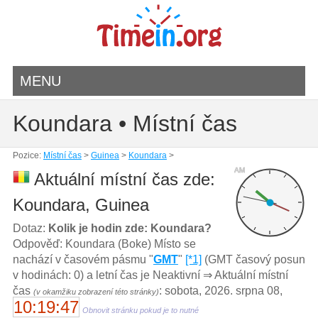
MENU
Koundara • Místní čas
Pozice:
Místní čas
>
Guinea
>
Koundara
>
AM
Aktuální místní čas zde:
Koundara, Guinea
Dotaz:
Kolik je hodin zde: Koundara?
Odpověď: Koundara (Boke) Místo se
nachází v časovém pásmu "
GMT
"
[*1]
(GMT časový posun
v hodinách: 0) a letní čas je Neaktivní ⇒ Aktuální místní
čas
: sobota, 2026. srpna 08,
(v okamžiku zobrazení této stránky)
10:19:47
Obnovit stránku pokud je to nutné