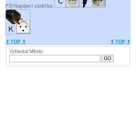
[*3] Napájecí zástrčka:
⇑ TOP ⇑
⇑ TOP ⇑
Vyhledat Město: