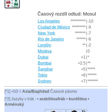
Časový rozdíl odtud: Mosul
Los Angeles
**********
|
-10
Ciudad de México
*********
|
-9
New York
*******
|
-7
Rio de Janeiro
******
|
-6
Londýn
**
|
-2
Moskva
|
0
Dubaj
+1
|
*
Bombaj
+2.5
|
**
Šanghaj
+5
|
*****
Tokio
+6
|
******
Sydney
+7
|
*******
[*1] +03 =
Asia/Baghdad
Časové pásmo
[*2] Jazyky v Irák :
• arabština/Irák • kurdština •
Arménský