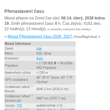
Přenastavení času
Mosul přepne na Zimní čas v(e):
06:14, úterý, 2038 ledna
19
. Směr přenastavení času:
0
h. Čas zbývá:: 4181 den,
22 hodin(y), 13 minut(y).
(v okamžiku zobrazení této stránky)
»
Mosul Přenastavení času 2026, 2027
»
(Asia/Baghdad)
Mosul informace:
Země:
Irák
Měna:
IQD, Dinar
Kontinent:
Asie
≈ 1 739 800
= 58.635‰
Populace:
IRQ Populace
Nadmořská výška:
≈ 228 m
36° 20' 6" Sever, 43° 7' 8"
GPS souřadnice
Východ
Vzdálenost odtud: *
4040.1 km (2510.4 mi)
Rovník:
Vzdálenost odtud: *
5967 km (3707.7 mi)
Severní pól:
Jazyky:
[*2]
arabština/Irák (+2)