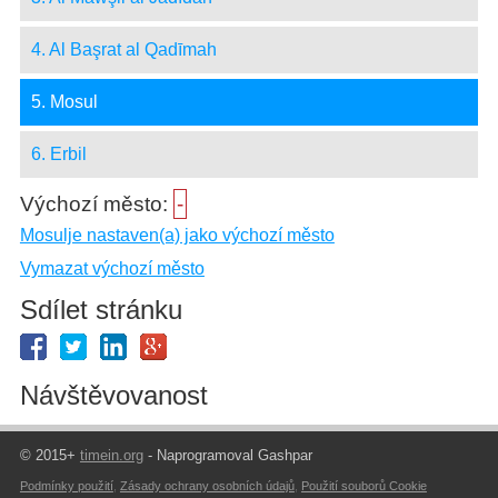
4. Al Başrat al Qadīmah
5. Mosul
6. Erbil
Výchozí město:
-
Mosulje nastaven(a) jako výchozí město
Vymazat výchozí město
Sdílet stránku
Návštěvovanost
© 2015+
timein.org
- Naprogramoval Gashpar
Podmínky použití
,
Zásady ochrany osobních údajů
,
Použití souborů Cookie