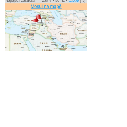
Napájecí zástrčka
230 V • 50 Hz •
C,D,G
[*3]
Mosul na mapě