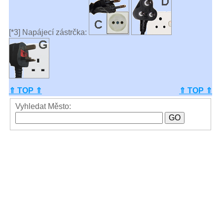
[*3] Napájecí zástrčka:
⇑ TOP ⇑
⇑ TOP ⇑
Vyhledat Město: