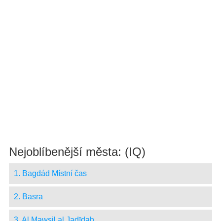
Nejoblíbenější města: (IQ)
1. Bagdád Místní čas
2. Basra
3. Al Mawşil al Jadīdah