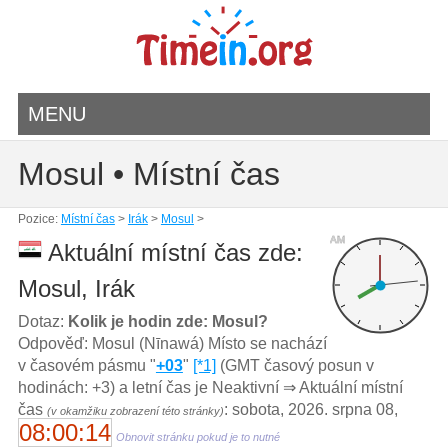
MENU
Mosul • Místní čas
Pozice:
Místní čas
>
Irák
>
Mosul
>
AM
Aktuální místní čas zde:
Mosul, Irák
Dotaz:
Kolik je hodin zde: Mosul?
Odpověď: Mosul (Nīnawá) Místo se nachází
v časovém pásmu "
+03
"
[*1]
(GMT časový posun v
hodinách: +3) a letní čas je Neaktivní ⇒ Aktuální místní
čas
: sobota, 2026. srpna 08,
(v okamžiku zobrazení této stránky)
08:00:14
Obnovit stránku pokud je to nutné