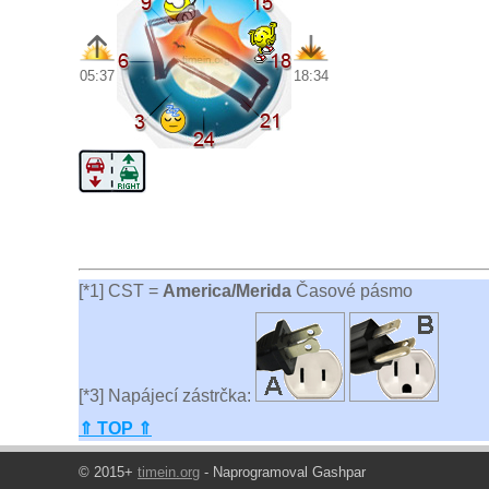
05:37
18:34
[*1] CST =
America/Merida
Časové pásmo
[*3] Napájecí zástrčka:
⇑ TOP ⇑
© 2015+
timein.org
- Naprogramoval Gashpar