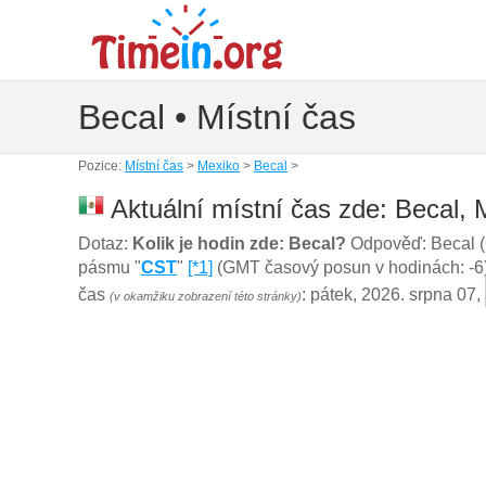
Becal • Místní čas
Pozice:
Místní čas
>
Mexiko
>
Becal
>
Aktuální místní čas zde: Becal, 
Dotaz:
Kolik je hodin zde: Becal?
Odpověď: Becal (
pásmu "
CST
"
[*1]
(GMT časový posun v hodinách: -6) a
čas
: pátek, 2026. srpna 07,
(v okamžiku zobrazení této stránky)