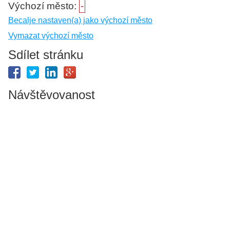
Výchozí město:
-
Becalje nastaven(a) jako výchozí město
Vymazat výchozí město
Sdílet stránku
Návštěvovanost