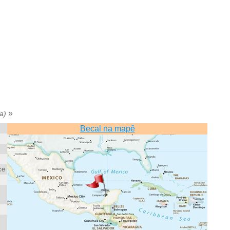
»
a)
Becal na mapě
ce