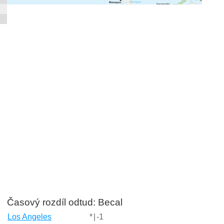
Časový rozdíl odtud: Becal
Los Angeles
*
|
-1