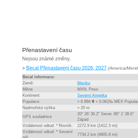
Přenastavení času
Nejsou známé změny.
»
Becal Přenastavení času 2026, 2027
(America/Merid
Becal informace:
Země:
Mexiko
Měna:
MXN, Peso
Kontinent:
Severní Amerika
Populace:
≈ 6 894
= 0.061‰ MEX Popula
Nadmořská výška:
≈ 20 m
20° 26' 30.2" Sever, 90° 1' 38.6"
GPS souřadnice
Západ
Vzdálenost odtud: * Rovník:
2272.9 km (1412.3 mi)
Vzdálenost odtud: * Severní
7734.2 km (4805.8 mi)
pól: