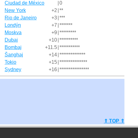
Ciudad de México
|
0
New York
+2
|
**
Rio de Janeiro
+3
|
***
Londýn
+7
|
*******
Moskva
+9
|
*********
Dubaj
+10
|
**********
Bombaj
+11.5
|
***********
Šanghaj
+14
|
**************
Tokio
+15
|
***************
Sydney
+16
|
****************
⇑ TOP ⇑