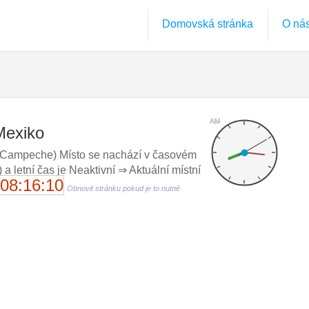
Domovská stránka
O ná
AM
Mexiko
Campeche) Místo se nachází v časovém
 letní čas je Neaktivní ⇒ Aktuální místní
08:16:11
Obnovit stránku pokud je to nutné