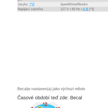
Jazyky:
[*2]
španělština/Mexiko
Napájecí zástrčka
127 V • 60 Hz •
A,B
[*3]
Becalje nastaven(a) jako výchozí město
Časové období teď zde: Becal