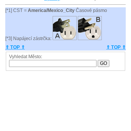
[*1] CST =
America/Mexico_City
Časové pásmo
[*3] Napájecí zástrčka:
⇑ TOP ⇑
⇑ TOP ⇑
Vyhledat Město: