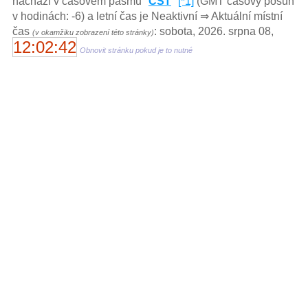
nachází v časovém pásmu "
CST
"
[*1]
(GMT časový posun
v hodinách: -6) a letní čas je Neaktivní ⇒ Aktuální místní
čas
: sobota, 2026. srpna 08,
(v okamžiku zobrazení této stránky)
12:02:42
Obnovit stránku pokud je to nutné