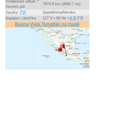
Vzdálenost odtud: *
7870.8 km (4890.7 mi)
Severní pól:
Jazyky:
[*2]
španělština/Mexiko
Napájecí zástrčka
127 V • 60 Hz •
A,B
[*3]
Buena Vista Tomatlán na mapě