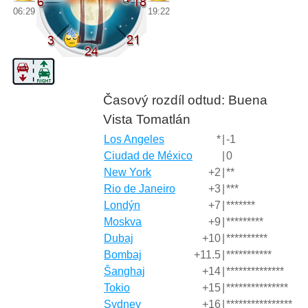
06:29
19:22
Časový rozdíl odtud: Buena
Vista Tomatlán
Los Angeles
*
|
-1
Ciudad de México
|
0
New York
+2
|
**
Rio de Janeiro
+3
|
***
Londýn
+7
|
*******
Moskva
+9
|
*********
Dubaj
+10
|
**********
Bombaj
+11.5
|
***********
Šanghaj
+14
|
**************
Tokio
+15
|
***************
Sydney
+16
|
****************