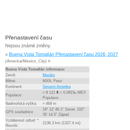
Přenastavení času
Nejsou známé změny.
»
Buena Vista Tomatlán Přenastavení času 2026, 2027
»
(America/Mexico_City)
Buena Vista Tomatlán informace:
Země:
Mexiko
Měna:
MXN, Peso
Kontinent:
Severní Amerika
≈ 9 121
= 0.081‰ MEX
Populace:
Populace
Nadmořská výška:
≈ 469 m
19° 12' 46.1" Sever, 102°
GPS souřadnice
35' 14.5" Západ
Vzdálenost odtud: *
2136.3 km (1327.4 mi)
Rovník: