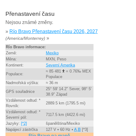
Přenastavení času
Nejsou známé změny.
»
Río Bravo Přenastavení času 2026, 2027
»
(America/Monterrey)
Río Bravo informace:
Země:
Mexiko
Měna:
MXN, Peso
Kontinent:
Severní Amerika
≈ 85 481
= 0.76‰ MEX
Populace:
Populace
Nadmořská výška:
≈ 36 m
25° 59' 14.2" Sever, 98° 5'
GPS souřadnice
38.9" Západ
Vzdálenost odtud: *
2889.5 km (1795.5 mi)
Rovník:
Vzdálenost odtud: *
7117.5 km (4422.6 mi)
Severní pól:
Jazyky:
[*2]
španělština/Mexiko
Napájecí zástrčka
127 V • 60 Hz •
A,B
[*3]
Río Bravo na mapě