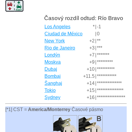
Časový rozdíl odtud: Río Bravo
Los Angeles
*
|
-1
Ciudad de México
|
0
New York
+2
|
**
Rio de Janeiro
+3
|
***
Londýn
+7
|
*******
Moskva
+9
|
*********
Dubaj
+10
|
**********
Bombaj
+11.5
|
***********
Šanghaj
+14
|
**************
Tokio
+15
|
***************
Sydney
+16
|
****************
[*1] CST =
America/Monterrey
Časové pásmo