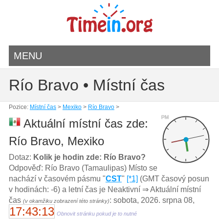
MENU
Río Bravo • Místní čas
Pozice:
Místní čas
>
Mexiko
>
Río Bravo
>
PM
Aktuální místní čas zde:
Río Bravo, Mexiko
Dotaz:
Kolik je hodin zde: Río Bravo?
Odpověď: Río Bravo (Tamaulipas) Místo se
nachází v časovém pásmu "
CST
"
[*1]
(GMT časový posun
v hodinách: -6) a letní čas je Neaktivní ⇒ Aktuální místní
čas
: sobota, 2026. srpna 08,
(v okamžiku zobrazení této stránky)
17:43:14
Obnovit stránku pokud je to nutné