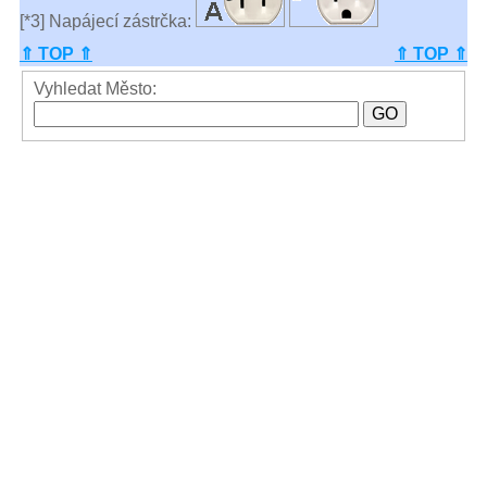
[*3] Napájecí zástrčka:
⇑ TOP ⇑
⇑ TOP ⇑
Vyhledat Město: