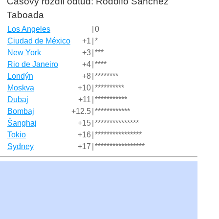
Časový rozdíl odtud: Rodolfo Sánchez
Taboada
Los Angeles
|
0
Ciudad de México
+1
|
*
New York
+3
|
***
Rio de Janeiro
+4
|
****
Londýn
+8
|
********
Moskva
+10
|
**********
Dubaj
+11
|
***********
Bombaj
+12.5
|
************
Šanghaj
+15
|
***************
Tokio
+16
|
****************
Sydney
+17
|
*****************