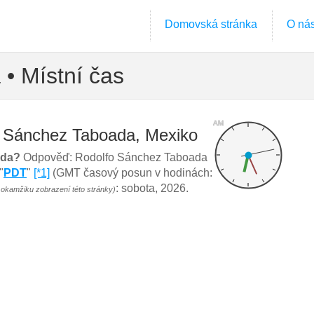
Domovská stránka
O ná
• Místní čas
AM
o Sánchez Taboada, Mexiko
ada?
Odpověď: Rodolfo Sánchez Taboada
"
PDT
"
[*1]
(GMT časový posun v hodinách:
: sobota, 2026.
 okamžiku zobrazení této stránky)