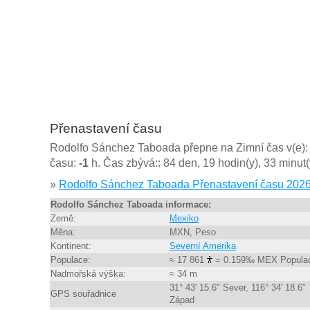
Přenastavení času
Rodolfo Sánchez Taboada přepne na Zimní čas v(e)
času:
-1
h. Čas zbývá:: 84 den, 19 hodin(y), 33 minut(
»
Rodolfo Sánchez Taboada Přenastavení času 2026
Rodolfo Sánchez Taboada informace:
Země:
Mexiko
Měna:
MXN, Peso
Kontinent:
Severní Amerika
Populace:
≈ 17 861
= 0.159‰ MEX Popula
Nadmořská výška:
≈ 34 m
31° 43' 15.6" Sever, 116° 34' 18.6"
GPS souřadnice
Západ