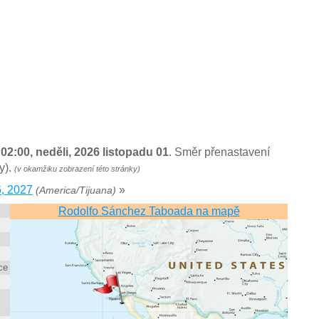
:
02:00, neděli, 2026 listopadu 01
. Směr přenastavení
y).
(v okamžiku zobrazení této stránky)
, 2027
»
(America/Tijuana)
Rodolfo Sánchez Taboada na mapě
ce