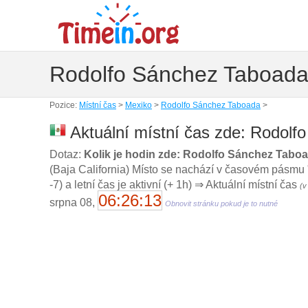
Rodolfo Sánchez Taboada 
Pozice:
Místní čas
>
Mexiko
>
Rodolfo Sánchez Taboada
>
Aktuální místní čas zde: Rodolf
Dotaz:
Kolik je hodin zde: Rodolfo Sánchez Tabo
(Baja California) Místo se nachází v časovém pásmu 
-7) a letní čas je aktivní (+ 1h) ⇒ Aktuální místní čas
(v
06:26:14
srpna 08,
Obnovit stránku pokud je to nutné