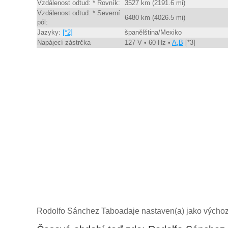
Vzdálenost odtud: * Rovník:
3527 km (2191.6 mi)
Vzdálenost odtud: * Severní
6480 km (4026.5 mi)
pól:
Jazyky:
[*2]
španělština/Mexiko
Napájecí zástrčka
127 V • 60 Hz •
A,B
[*3]
Rodolfo Sánchez Taboadaje nastaven(a) jako výchoz