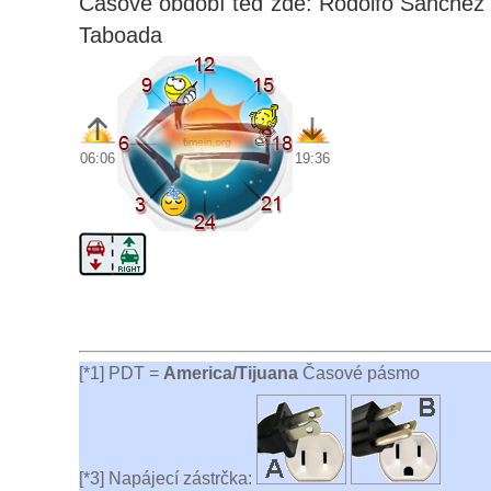
Časové období teď zde: Rodolfo Sánchez
Taboada
06:06
19:36
[*1] PDT =
America/Tijuana
Časové pásmo
[*3] Napájecí zástrčka: