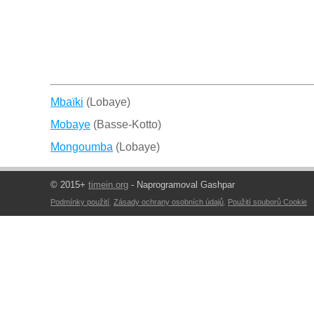
Mbaïki
(Lobaye)
Mobaye
(Basse-Kotto)
Mongoumba
(Lobaye)
© 2015+
timein.org
- Naprogramoval Gashpar
Podmínky použití
,
Zásady ochrany osobních údajů
,
Použití souborů Cookie