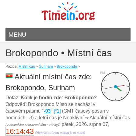
MENU
Brokopondo • Místní čas
Pozice:
Místní čas
>
Surinam
>
Brokopondo
>
PM
Aktuální místní čas zde:
Brokopondo, Surinam
Dotaz:
Kolik je hodin zde: Brokopondo?
Odpověď: Brokopondo Místo se nachází v
časovém pásmu "
-03
"
[*1]
(GMT časový posun v
hodinách: -3) a letní čas je Neaktivní ⇒ Aktuální místní čas
: pátek, 2026. srpna 07,
(v okamžiku zobrazení této stránky)
16:14:43
Obnovit stránku pokud je to nutné