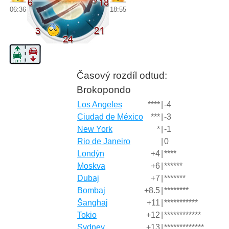
06:36
18:55
Časový rozdíl odtud:
Brokopondo
Los Angeles
****
|
-4
Ciudad de México
***
|
-3
New York
*
|
-1
Rio de Janeiro
|
0
Londýn
+4
|
****
Moskva
+6
|
******
Dubaj
+7
|
*******
Bombaj
+8.5
|
********
Šanghaj
+11
|
***********
Tokio
+12
|
************
Sydney
+13
|
*************