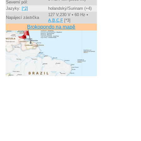
Severní pól:
Jazyky:
[*2]
holandský/Surinam (+4)
127 V,230 V • 60 Hz •
Napájecí zástrčka
A,B,C,F
[*3]
Brokopondo na mapě