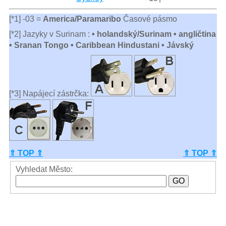
[*1] -03 =
America/Paramaribo
Časové pásmo
[*2] Jazyky v Surinam :
• holandský/Surinam • angličtina
• Sranan Tongo • Caribbean Hindustani • Jávský
[*3] Napájecí zástrčka:
⇑ TOP ⇑
⇑ TOP ⇑
Vyhledat Město: