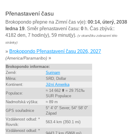
Přenastavení času
Brokopondo přepne na Zimní čas v(e):
00:14, úterý, 2038
ledna 19
. Směr přenastavení času:
0
h. Čas zbývá::
4182 den, 7 hodin(y), 59 minut(y).
(v okamžiku zobrazení této
stránky)
»
Brokopondo Přenastavení času 2026, 2027
»
(America/Paramaribo)
Brokopondo informace:
Země:
Surinam
Měna:
SRD, Dollar
Kontinent:
Jižní Amerika
≈ 14 662
= 29.751‰
Populace:
SUR Populace
Nadmořská výška:
≈ 89 m
5° 4' 0" Sever, 54° 58' 0"
GPS souřadnice
Západ
Vzdálenost odtud: *
563.4 km (350.1 mi)
Rovník:
Vzdálenost odtud: *
9443.7 km (5868 mi)