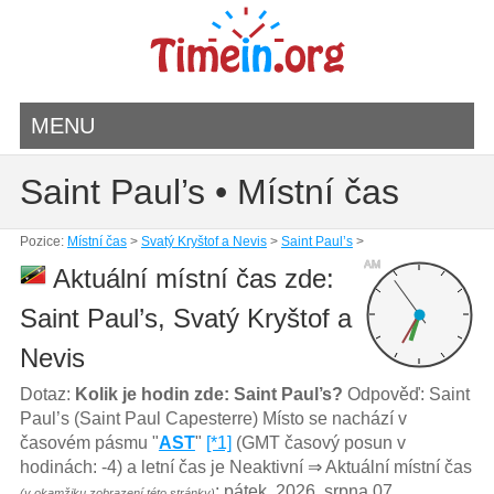
MENU
Saint Paul’s • Místní čas
Pozice:
Místní čas
>
Svatý Kryštof a Nevis
>
Saint Paul’s
>
AM
Aktuální místní čas zde:
Saint Paul’s, Svatý Kryštof a
Nevis
Dotaz:
Kolik je hodin zde: Saint Paul’s?
Odpověď: Saint
Paul’s (Saint Paul Capesterre) Místo se nachází v
časovém pásmu "
AST
"
[*1]
(GMT časový posun v
hodinách: -4) a letní čas je Neaktivní ⇒ Aktuální místní čas
: pátek, 2026. srpna 07,
(v okamžiku zobrazení této stránky)