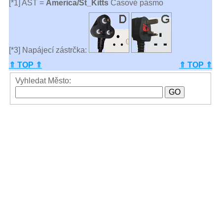
[*1] AST =
America/St_Kitts
Časové pásmo
[*3] Napájecí zástrčka:
⇑ TOP ⇑
⇑ TOP ⇑
Vyhledat Město: