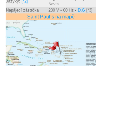
Jazyky:
[*2]
Nevis
Napájecí zástrčka
230 V • 60 Hz •
D,G
[*3]
Saint Paul’s na mapě