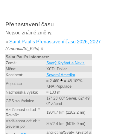
Přenastavení času
Nejsou známé změny.
»
Saint Paul’s Přenastavení času 2026, 2027
»
(America/St_Kitts)
Saint Paul’s informace:
Země:
Svatý Kryštof a Nevis
Měna:
XCD, Dollar
Kontinent:
Severní Amerika
≈ 2 460
= 48.109‰
Populace:
KNA Populace
Nadmořská výška:
≈ 103 m
17° 23' 60" Sever, 62° 49'
GPS souřadnice
0" Západ
Vzdálenost odtud: *
1934.7 km (1202.2 mi)
Rovník:
Vzdálenost odtud: *
8072.4 km (5015.9 mi)
Severní pól:
angličtina/Svatý Kryštof a