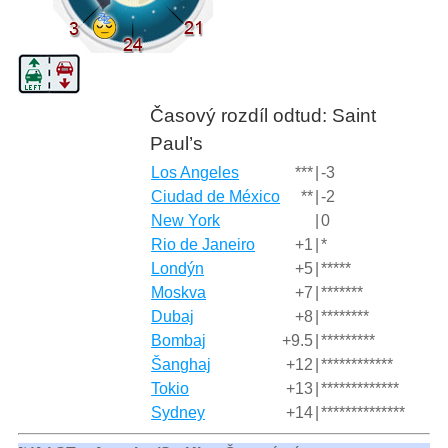
Časový rozdíl odtud: Saint
Paul’s
Los Angeles
***
|
-3
Ciudad de México
**
|
-2
New York
|
0
Rio de Janeiro
+1
|
*
Londýn
+5
|
*****
Moskva
+7
|
*******
Dubaj
+8
|
********
Bombaj
+9.5
|
*********
Šanghaj
+12
|
************
Tokio
+13
|
*************
Sydney
+14
|
**************