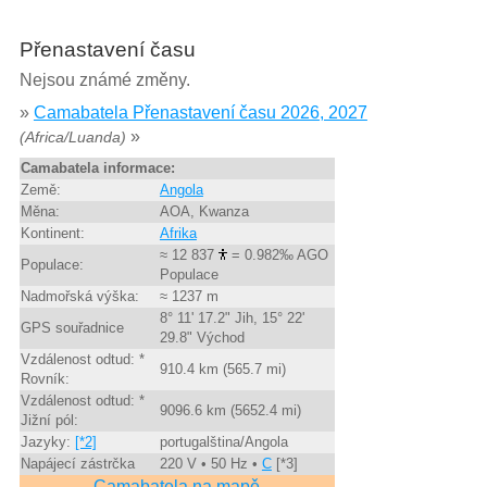
Přenastavení času
Nejsou známé změny.
»
Camabatela Přenastavení času 2026, 2027
»
(Africa/Luanda)
Camabatela informace:
Země:
Angola
Měna:
AOA, Kwanza
Kontinent:
Afrika
≈ 12 837
= 0.982‰ AGO
Populace:
Populace
Nadmořská výška:
≈ 1237 m
8° 11' 17.2" Jih, 15° 22'
GPS souřadnice
29.8" Východ
Vzdálenost odtud: *
910.4 km (565.7 mi)
Rovník:
Vzdálenost odtud: *
9096.6 km (5652.4 mi)
Jižní pól:
Jazyky:
[*2]
portugalština/Angola
Napájecí zástrčka
220 V • 50 Hz •
C
[*3]
Camabatela na mapě