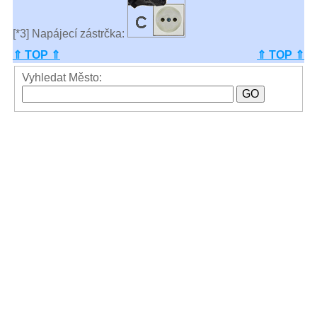
[*3] Napájecí zástrčka:
⇑ TOP ⇑
⇑ TOP ⇑
Vyhledat Město: