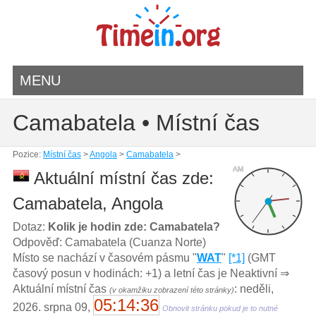
MENU
Camabatela • Místní čas
Pozice:
Místní čas
>
Angola
>
Camabatela
>
AM
Aktuální místní čas zde:
Camabatela, Angola
Dotaz:
Kolik je hodin zde: Camabatela?
Odpověď: Camabatela (Cuanza Norte)
Místo se nachází v časovém pásmu "
WAT
"
[*1]
(GMT
časový posun v hodinách: +1) a letní čas je Neaktivní ⇒
Aktuální místní čas
: neděli,
(v okamžiku zobrazení této stránky)
05:14:36
2026. srpna 09,
Obnovit stránku pokud je to nutné