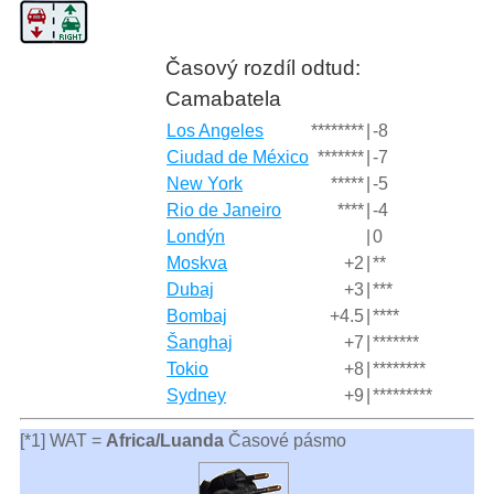
Časový rozdíl odtud:
Camabatela
Los Angeles
********
|
-8
Ciudad de México
*******
|
-7
New York
*****
|
-5
Rio de Janeiro
****
|
-4
Londýn
|
0
Moskva
+2
|
**
Dubaj
+3
|
***
Bombaj
+4.5
|
****
Šanghaj
+7
|
*******
Tokio
+8
|
********
Sydney
+9
|
*********
[*1] WAT =
Africa/Luanda
Časové pásmo