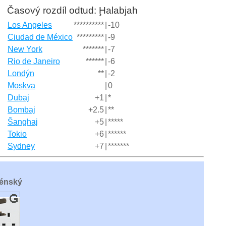
Časový rozdíl odtud: Ḩalabjah
Los Angeles
**********
|
-10
Ciudad de México
*********
|
-9
New York
*******
|
-7
Rio de Janeiro
******
|
-6
Londýn
**
|
-2
Moskva
|
0
Dubaj
+1
|
*
Bombaj
+2.5
|
**
Šanghaj
+5
|
*****
Tokio
+6
|
******
Sydney
+7
|
*******
ménský