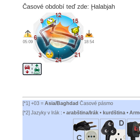
Časové období teď zde: Ḩalabjah
05:09
18:54
[*1] +03 =
Asia/Baghdad
Časové pásmo
[*2] Jazyky v Irák :
• arabština/Irák • kurdština • Ar