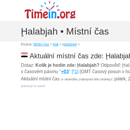
Ḩalabjah • Místní čas
Pozice:
Místní čas
>
Irák
>
Ḩalabjah
>
Aktuální místní čas zde: Ḩalabjah
Dotaz:
Kolik je hodin zde: Ḩalabjah?
Odpověď: Ḩala
v časovém pásmu "
+03
"
[*1]
(GMT časový posun v hodi
Aktuální místní čas
: pátek,
(v okamžiku zobrazení této stránky)
pokud je to nutné