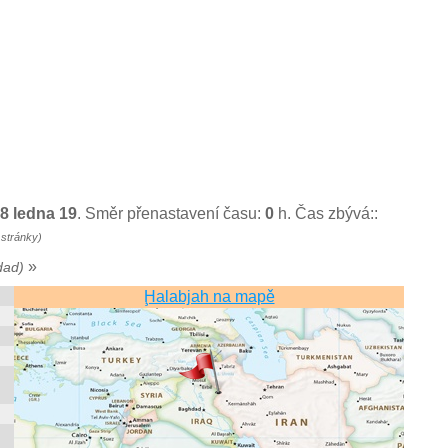
38 ledna 19
. Směr přenastavení času:
0
h. Čas zbývá::
 stránky)
»
dad)
Ḩalabjah na mapě