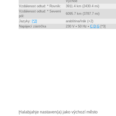
Východ
Vzdálenost odtud: * Rovník:
3911.4 km (2430.4 mi)
Vzdálenost odtud: * Severní
6095.7 km (3787.7 mi)
pól:
Jazyky:
[*2]
arabština/Irák (+2)
Napájecí zástrčka
230 V • 50 Hz •
C,D,G
[*3]
Ḩalabjahje nastaven(a) jako výchozí město