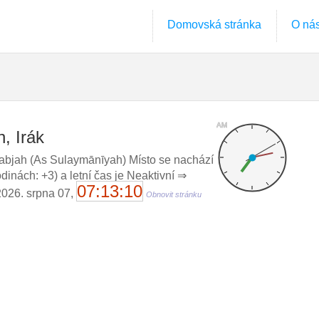
Domovská stránka
O ná
AM
, Irák
bjah (As Sulaymānīyah) Místo se nachází
nách: +3) a letní čas je Neaktivní ⇒
07:13:11
 2026. srpna 07,
Obnovit stránku