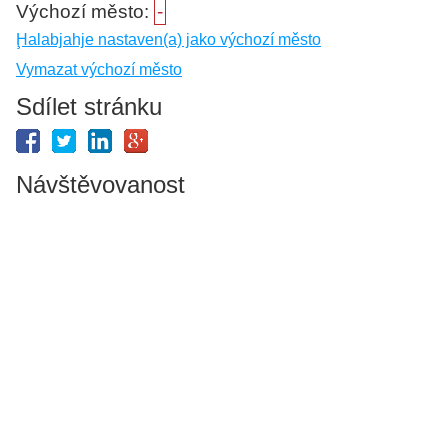
Výchozí město:
-
Ḩalabjahje nastaven(a) jako výchozí město
Vymazat výchozí město
Sdílet stránku
Návštěvovanost