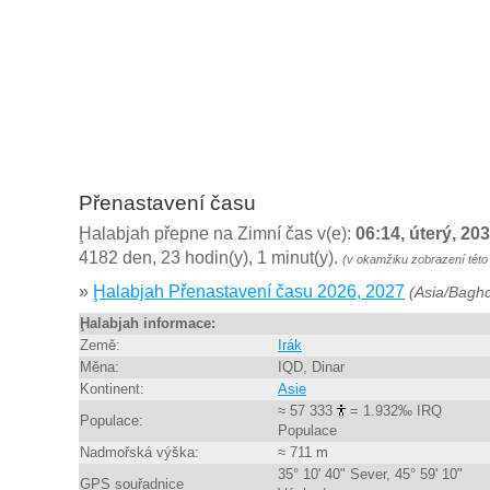
Přenastavení času
Ḩalabjah přepne na Zimní čas v(e):
06:14, úterý, 20
4182 den, 23 hodin(y), 1 minut(y).
(v okamžiku zobrazení této
»
Ḩalabjah Přenastavení času 2026, 2027
(Asia/Bagh
Ḩalabjah informace:
Země:
Irák
Měna:
IQD, Dinar
Kontinent:
Asie
≈ 57 333
= 1.932‰ IRQ
Populace:
Populace
Nadmořská výška:
≈ 711 m
35° 10' 40" Sever, 45° 59' 10"
GPS souřadnice