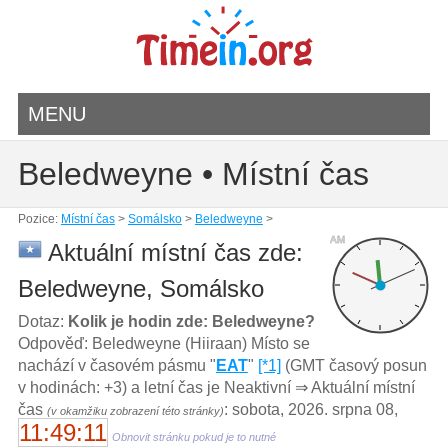
MENU
Beledweyne • Místní čas
Pozice:
Místní čas
>
Somálsko
>
Beledweyne
>
AM
Aktuální místní čas zde:
Beledweyne, Somálsko
Dotaz:
Kolik je hodin zde: Beledweyne?
Odpověď: Beledweyne (Hiiraan) Místo se
nachází v časovém pásmu "
EAT
"
[*1]
(GMT časový posun
v hodinách: +3) a letní čas je Neaktivní ⇒ Aktuální místní
čas
: sobota, 2026. srpna 08,
(v okamžiku zobrazení této stránky)
11:49:11
Obnovit stránku pokud je to nutné