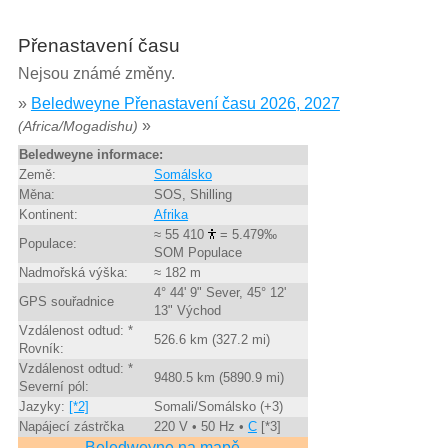
Přenastavení času
Nejsou známé změny.
»
Beledweyne Přenastavení času 2026, 2027
»
(Africa/Mogadishu)
Beledweyne informace:
Země:
Somálsko
Měna:
SOS, Shilling
Kontinent:
Afrika
≈ 55 410
= 5.479‰
Populace:
SOM Populace
Nadmořská výška:
≈ 182 m
4° 44' 9" Sever, 45° 12'
GPS souřadnice
13" Východ
Vzdálenost odtud: *
526.6 km (327.2 mi)
Rovník:
Vzdálenost odtud: *
9480.5 km (5890.9 mi)
Severní pól:
Jazyky:
[*2]
Somali/Somálsko (+3)
Napájecí zástrčka
220 V • 50 Hz •
C
[*3]
Beledweyne na mapě