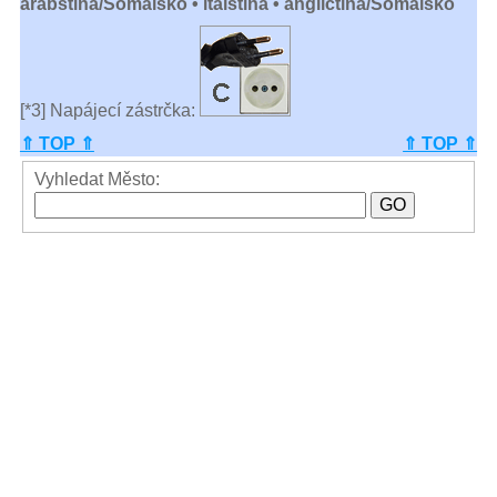
arabština/Somálsko • italština • angličtina/Somálsko
[*3] Napájecí zástrčka:
⇑ TOP ⇑
⇑ TOP ⇑
Vyhledat Město: