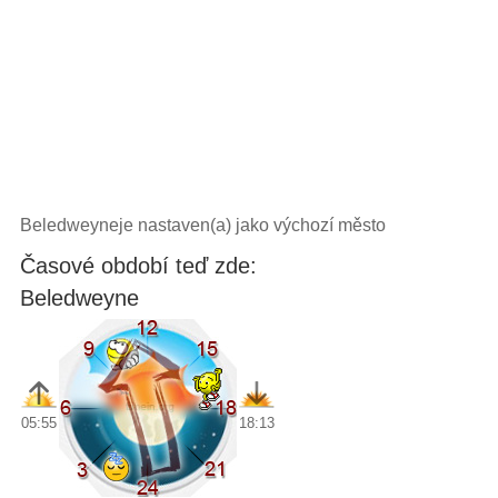
Beledweyneje nastaven(a) jako výchozí město
Časové období teď zde:
Beledweyne
05:55
18:13