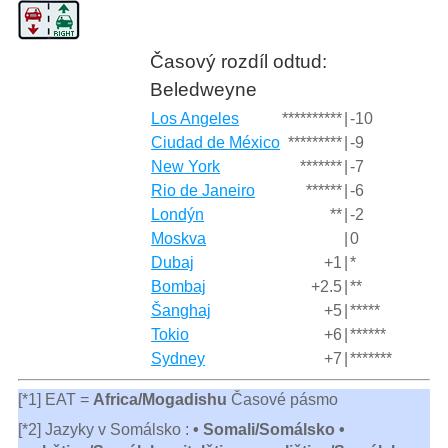
Časový rozdíl odtud:
Beledweyne
Los Angeles
**********
|
-10
Ciudad de México
*********
|
-9
New York
*******
|
-7
Rio de Janeiro
******
|
-6
Londýn
**
|
-2
Moskva
|
0
Dubaj
+1
|
*
Bombaj
+2.5
|
**
Šanghaj
+5
|
*****
Tokio
+6
|
******
Sydney
+7
|
*******
[*1] EAT =
Africa/Mogadishu
Časové pásmo
[*2] Jazyky v Somálsko :
• Somali/Somálsko •