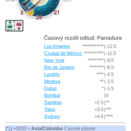
06:04
18:27
Časový rozdíl odtud: Panadura
Los Angeles
************
|
-12.5
Ciudad de México
***********
|
-11.5
New York
*********
|
-9.5
Rio de Janeiro
********
|
-8.5
Londýn
****
|
-4.5
Moskva
**
|
-2.5
Dubaj
*
|
-1.5
Bombaj
|
0
Šanghaj
+2.5
|
**
Tokio
+3.5
|
***
Sydney
+4.5
|
****
[*1] +0530 =
Asia/Colombo
Časové pásmo