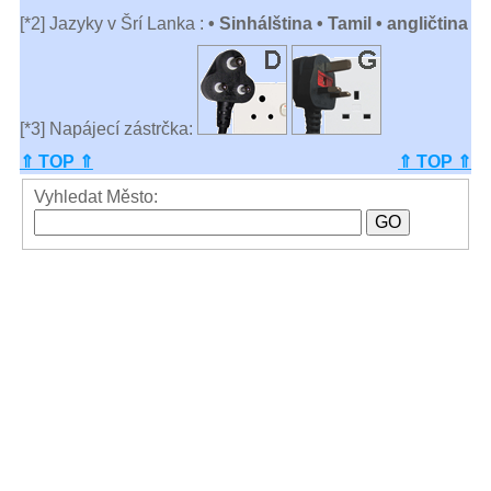
[*2] Jazyky v Šrí Lanka :
• Sinhálština • Tamil • angličtina
[*3] Napájecí zástrčka:
⇑ TOP ⇑
⇑ TOP ⇑
Vyhledat Město: