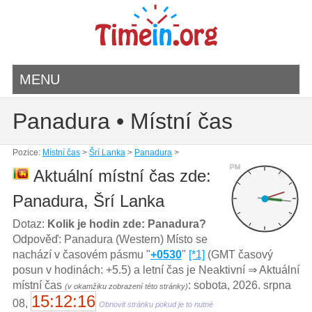
MENU
Panadura • Místní čas
Pozice:
Místní čas
>
Šrí Lanka
>
Panadura
>
PM
Aktuální místní čas zde:
Panadura, Šrí Lanka
Dotaz:
Kolik je hodin zde: Panadura?
Odpověď: Panadura (Western) Místo se
nachází v časovém pásmu "
+0530
"
[*1]
(GMT časový
posun v hodinách: +5.5) a letní čas je Neaktivní ⇒ Aktuální
místní čas
: sobota, 2026. srpna
(v okamžiku zobrazení této stránky)
15:12:17
08,
Obnovit stránku pokud je to nutné