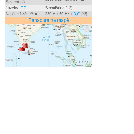
Severní pól:
Jazyky:
[*2]
Sinhálština (+2)
Napájecí zástrčka
230 V • 50 Hz •
D,G
[*3]
Panadura na mapě