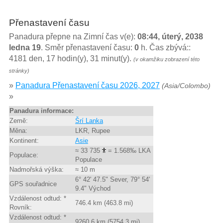
Přenastavení času
Panadura přepne na Zimní čas v(e):
08:44, úterý, 2038
ledna 19
. Směr přenastavení času:
0
h. Čas zbývá::
4181 den, 17 hodin(y), 31 minut(y).
(v okamžiku zobrazení této
stránky)
»
Panadura Přenastavení času 2026, 2027
(Asia/Colombo)
»
Panadura informace:
Země:
Šrí Lanka
Měna:
LKR, Rupee
Kontinent:
Asie
≈ 33 735
= 1.568‰ LKA
Populace:
Populace
Nadmořská výška:
≈ 10 m
6° 42' 47.5" Sever, 79° 54'
GPS souřadnice
9.4" Východ
Vzdálenost odtud: *
746.4 km (463.8 mi)
Rovník:
Vzdálenost odtud: *
9260.6 km (5754.3 mi)