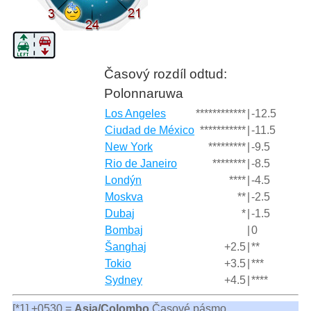
Časový rozdíl odtud:
Polonnaruwa
Los Angeles
************
|
-12.5
Ciudad de México
***********
|
-11.5
New York
*********
|
-9.5
Rio de Janeiro
********
|
-8.5
Londýn
****
|
-4.5
Moskva
**
|
-2.5
Dubaj
*
|
-1.5
Bombaj
|
0
Šanghaj
+2.5
|
**
Tokio
+3.5
|
***
Sydney
+4.5
|
****
[*1] +0530 =
Asia/Colombo
Časové pásmo