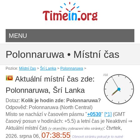
MENU
Polonnaruwa • Místní čas
Pozice:
Místní čas
>
Šrí Lanka
>
Polonnaruwa
>
AM
Aktuální místní čas zde:
Polonnaruwa, Šrí Lanka
Dotaz:
Kolik je hodin zde: Polonnaruwa?
Odpověď: Polonnaruwa (North Central)
Místo se nachází v časovém pásmu "
+0530
"
[*1]
(GMT
časový posun v hodinách: +5.5) a letní čas je Neaktivní ⇒
Aktuální místní čas
: čtvrtek,
(v okamžiku zobrazení této stránky)
07:38:55
2026. srpna 06,
Obnovit stránku pokud je to nutné