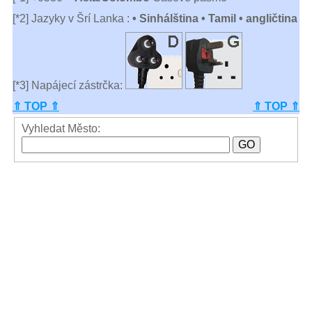
[*2] Jazyky v Šrí Lanka :
• Sinhálština • Tamil • angličtina
[*3] Napájecí zástrčka:
⇑ TOP ⇑
⇑ TOP ⇑
Vyhledat Město: