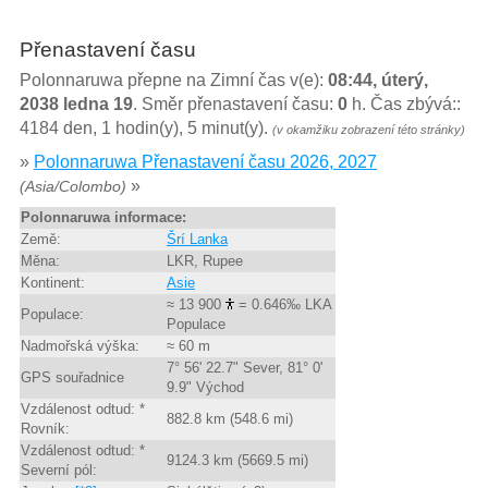
Přenastavení času
Polonnaruwa přepne na Zimní čas v(e):
08:44, úterý,
2038 ledna 19
. Směr přenastavení času:
0
h. Čas zbývá::
4184 den, 1 hodin(y), 5 minut(y).
(v okamžiku zobrazení této stránky)
»
Polonnaruwa Přenastavení času 2026, 2027
»
(Asia/Colombo)
Polonnaruwa informace:
Země:
Šrí Lanka
Měna:
LKR, Rupee
Kontinent:
Asie
≈ 13 900
= 0.646‰ LKA
Populace:
Populace
Nadmořská výška:
≈ 60 m
7° 56' 22.7" Sever, 81° 0'
GPS souřadnice
9.9" Východ
Vzdálenost odtud: *
882.8 km (548.6 mi)
Rovník:
Vzdálenost odtud: *
9124.3 km (5669.5 mi)
Severní pól: