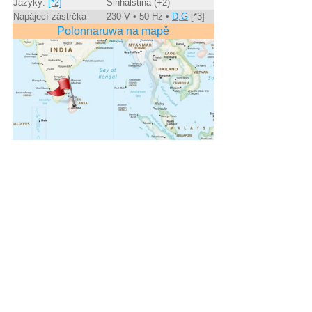
Jazyky:
[*2]
Sinhálština (+2)
Napájecí zástrčka
230 V • 50 Hz •
D,G
[*3]
Polonnaruwa na mapě