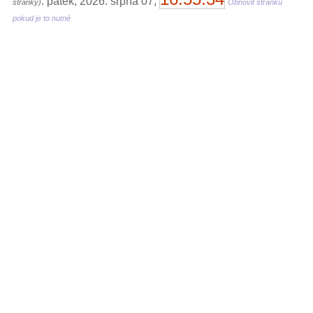
: pátek, 2026. srpna 07,
stránky)
Obnovit stránku
pokud je to nutné