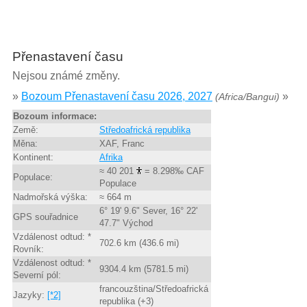
Přenastavení času
Nejsou známé změny.
»
Bozoum Přenastavení času 2026, 2027
»
(Africa/Bangui)
Bozoum informace:
Země:
Středoafrická republika
Měna:
XAF, Franc
Kontinent:
Afrika
≈ 40 201
= 8.298‰ CAF
Populace:
Populace
Nadmořská výška:
≈ 664 m
6° 19' 9.6" Sever, 16° 22'
GPS souřadnice
47.7" Východ
Vzdálenost odtud: *
702.6 km (436.6 mi)
Rovník:
Vzdálenost odtud: *
9304.4 km (5781.5 mi)
Severní pól:
francouzština/Středoafrická
Jazyky:
[*2]
republika (+3)