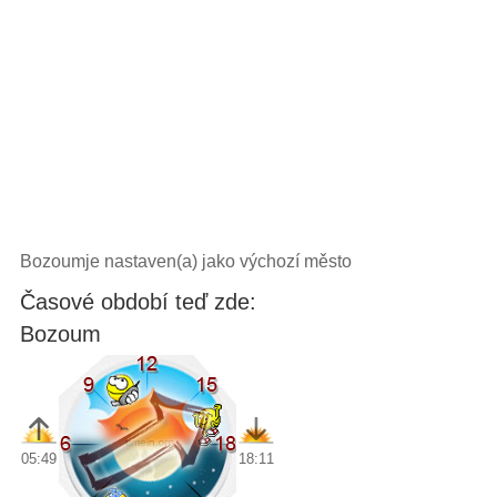
Bozoumje nastaven(a) jako výchozí město
Časové období teď zde:
Bozoum
05:49
18:11