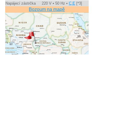
Napájecí zástrčka
220 V • 50 Hz •
C,E
[*3]
Bozoum na mapě