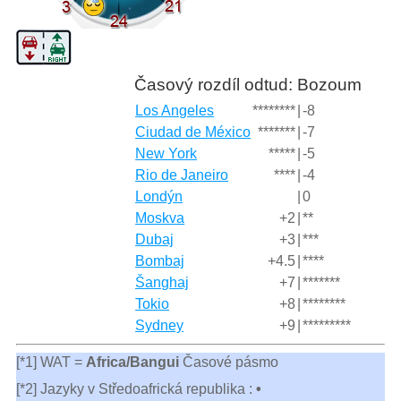
Časový rozdíl odtud: Bozoum
Los Angeles
********
|
-8
Ciudad de México
*******
|
-7
New York
*****
|
-5
Rio de Janeiro
****
|
-4
Londýn
|
0
Moskva
+2
|
**
Dubaj
+3
|
***
Bombaj
+4.5
|
****
Šanghaj
+7
|
*******
Tokio
+8
|
********
Sydney
+9
|
*********
[*1] WAT =
Africa/Bangui
Časové pásmo
[*2] Jazyky v Středoafrická republika :
•