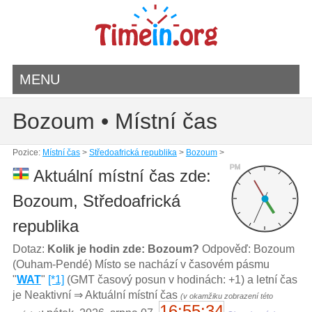
MENU
Bozoum • Místní čas
Pozice:
Místní čas
>
Středoafrická republika
>
Bozoum
>
PM
Aktuální místní čas zde:
Bozoum, Středoafrická
republika
Dotaz:
Kolik je hodin zde: Bozoum?
Odpověď: Bozoum
(Ouham-Pendé) Místo se nachází v časovém pásmu
"
WAT
"
[*1]
(GMT časový posun v hodinách: +1) a letní čas
je Neaktivní ⇒ Aktuální místní čas
(v okamžiku zobrazení této
16:55:34