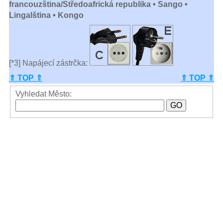
francouzština/Středoafrická republika • Sango •
Lingalština • Kongo
[*3] Napájecí zástrčka:
⇑ TOP ⇑
⇑ TOP ⇑
Vyhledat Město: