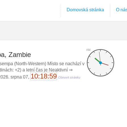
Domovská stránka
O ná
AM
pa, Zambie
empa (North-Western) Místo se nachází v
ách: +2) a letní čas je Neaktivní ⇒
10:19:00
 2026. srpna 07,
Obnovit stránku