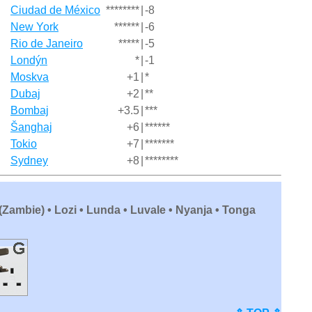
Ciudad de México
********
|
-8
New York
******
|
-6
Rio de Janeiro
*****
|
-5
Londýn
*
|
-1
Moskva
+1
|
*
Dubaj
+2
|
**
Bombaj
+3.5
|
***
Šanghaj
+6
|
******
Tokio
+7
|
*******
Sydney
+8
|
********
(Zambie) • Lozi • Lunda • Luvale • Nyanja • Tonga