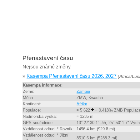
Přenastavení času
Nejsou známé změny.
»
Kasempa Přenastavení času 2026, 2027
(Africa/Lus
Kasempa informace:
Země:
Zambie
Měna:
ZMW, Kwacha
Kontinent:
Afrika
Populace:
≈ 5 622
= 0.418‰ ZMB Populac
Nadmořská výška:
≈ 1235 m
GPS souřadnice
13° 27' 30.1" Jih, 25° 50' 1.7" Výc
Vzdálenost odtud: * Rovník:
1496.4 km (929.8 mi)
Vzdálenost odtud: * Jižní
8510.6 km (5288.3 mi)