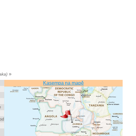
»
aka)
Kasempa na mapě
e
hod