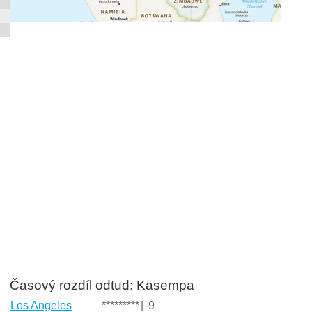
Časový rozdíl odtud: Kasempa
Los Angeles
*********
|
-9