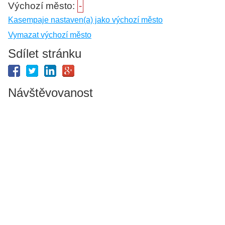
Výchozí město:
-
Kasempaje nastaven(a) jako výchozí město
Vymazat výchozí město
Sdílet stránku
Návštěvovanost