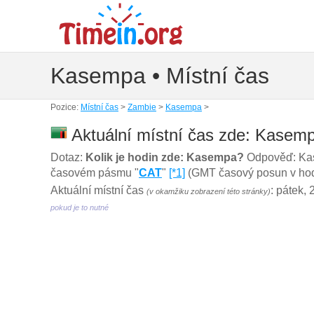
Kasempa • Místní čas
Pozice:
Místní čas
>
Zambie
>
Kasempa
>
Aktuální místní čas zde: Kasem
Dotaz:
Kolik je hodin zde: Kasempa?
Odpověď: Kas
časovém pásmu "
CAT
"
[*1]
(GMT časový posun v hodin
Aktuální místní čas
: pátek,
(v okamžiku zobrazení této stránky)
pokud je to nutné