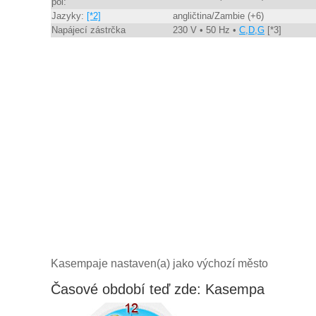
pól:
Jazyky:
[*2]
angličtina/Zambie (+6)
Napájecí zástrčka
230 V • 50 Hz •
C,D,G
[*3]
Kasempaje nastaven(a) jako výchozí město
Časové období teď zde: Kasempa