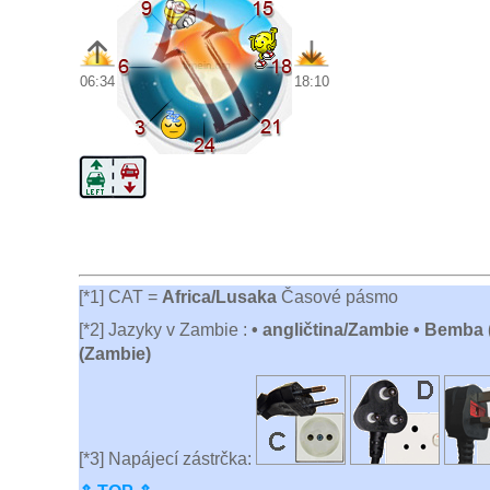
06:34
18:10
[*1] CAT =
Africa/Lusaka
Časové pásmo
[*2] Jazyky v Zambie :
• angličtina/Zambie • Bemba 
(Zambie)
[*3] Napájecí zástrčka: