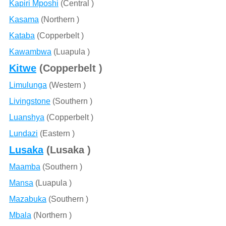
Kapiri Mposhi
(Central )
Kasama
(Northern )
Kataba
(Copperbelt )
Kawambwa
(Luapula )
Kitwe
(Copperbelt )
Limulunga
(Western )
Livingstone
(Southern )
Luanshya
(Copperbelt )
Lundazi
(Eastern )
Lusaka
(Lusaka )
Maamba
(Southern )
Mansa
(Luapula )
Mazabuka
(Southern )
Mbala
(Northern )