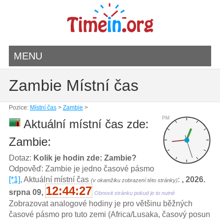
MENU
Zambie Místní čas
Pozice:
Místní čas
>
Zambie
>
PM
Aktuální místní čas zde:
Zambie:
Dotaz:
Kolik je hodin zde: Zambie?
Odpověď: Zambie je jedno časové pásmo
[*1]
, Aktuální místní čas
:
, 2026.
(v okamžiku zobrazení této stránky)
12:44:27
srpna 09,
Obnovit stránku pokud je to nutné
Zobrazovat analogové hodiny je pro většinu běžných
časové pásmo pro tuto zemi (Africa/Lusaka, časový posun