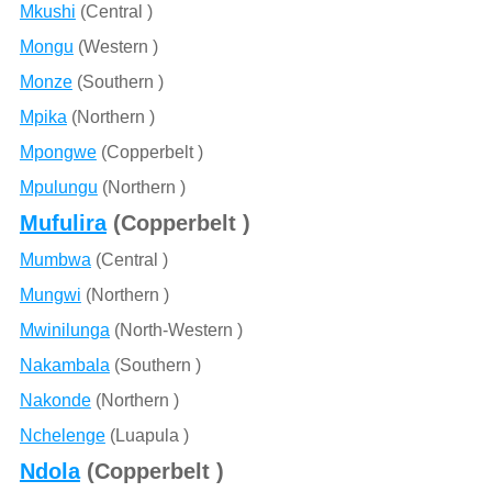
Mkushi
(Central )
Mongu
(Western )
Monze
(Southern )
Mpika
(Northern )
Mpongwe
(Copperbelt )
Mpulungu
(Northern )
Mufulira
(Copperbelt )
Mumbwa
(Central )
Mungwi
(Northern )
Mwinilunga
(North-Western )
Nakambala
(Southern )
Nakonde
(Northern )
Nchelenge
(Luapula )
Ndola
(Copperbelt )