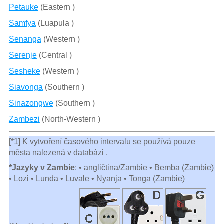
Petauke
(Eastern )
Samfya
(Luapula )
Senanga
(Western )
Serenje
(Central )
Sesheke
(Western )
Siavonga
(Southern )
Sinazongwe
(Southern )
Zambezi
(North-Western )
[*1] K vytvoření časového intervalu se používá pouze
města nalezená v databázi .
*Jazyky v Zambie
: • angličtina/Zambie • Bemba (Zambie)
• Lozi • Lunda • Luvale • Nyanja • Tonga (Zambie)