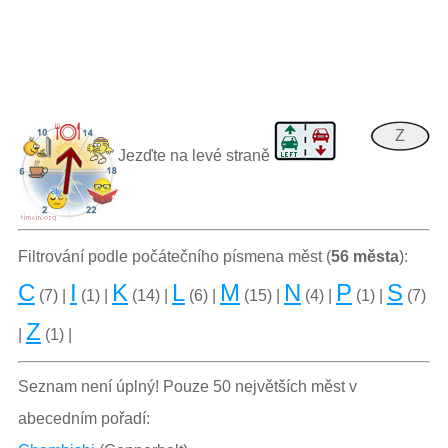
Z
Jezďte na levé straně
Filtrování podle počátečního písmena měst (
56 města
):
C
I
K
L
M
N
P
S
(7) |
(1) |
(14) |
(6) |
(15) |
(4) |
(1) |
(7)
Z
|
(1) |
Seznam není úplný! Pouze 50 největších měst v
abecedním pořadí: