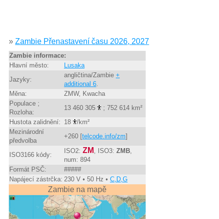
»
Zambie Přenastavení času 2026, 2027
Zambie informace:
Hlavní město:
Lusaka
angličtina/Zambie
+
Jazyky:
additional 6
.
Měna:
ZMW, Kwacha
Populace ;
13 460 305
; 752 614 km²
Rozloha:
Hustota zalidnění:
18
/km²
Mezinárodní
+260 [
telcode.info/zm
]
předvolba
ZM
ISO2:
, ISO3:
ZMB
,
ISO3166 kódy:
num: 894
Formát PSČ:
#####
Napájecí zástrčka:
230 V • 50 Hz •
C,D,G
Zambie na mapě