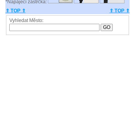
*Napájecí zástrčka:
⇑ TOP ⇑
⇑ TOP ⇑
Vyhledat Město: