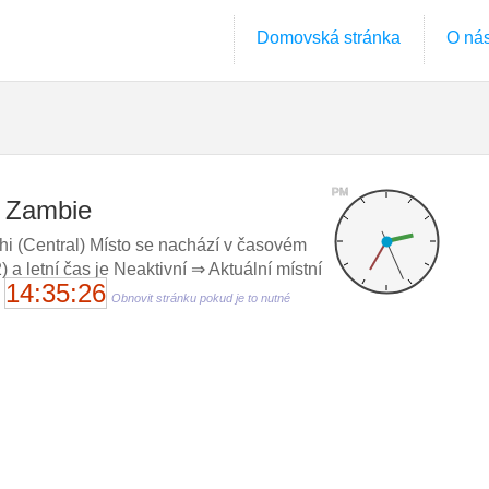
Domovská stránka
O ná
PM
, Zambie
 (Central) Místo se nachází v časovém
 letní čas je Neaktivní ⇒ Aktuální místní
14:35:27
,
Obnovit stránku pokud je to nutné