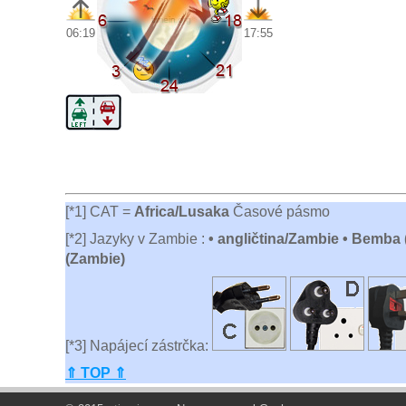
06:19
17:55
[*1] CAT =
Africa/Lusaka
Časové pásmo
[*2] Jazyky v Zambie :
• angličtina/Zambie • Bemba 
(Zambie)
[*3] Napájecí zástrčka:
⇑ TOP ⇑