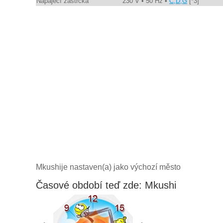
Napájecí zástrčka
230 V • 50 Hz •
C,D,G
[*3]
Mkushije nastaven(a) jako výchozí město
Časové období teď zde: Mkushi