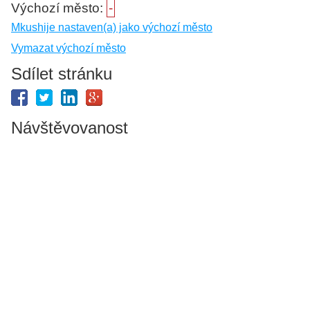
Výchozí město:
-
Mkushije nastaven(a) jako výchozí město
Vymazat výchozí město
Sdílet stránku
Návštěvovanost