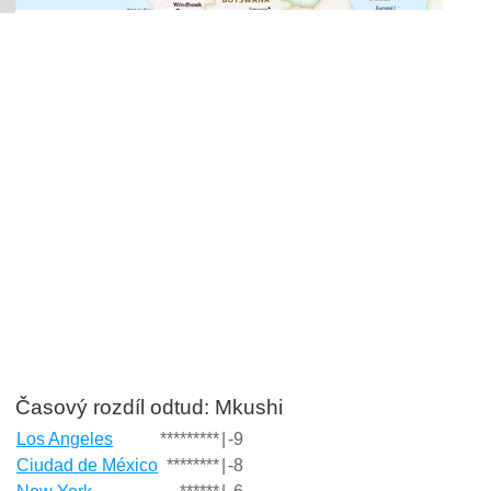
Časový rozdíl odtud: Mkushi
Los Angeles
*********
|
-9
Ciudad de México
********
|
-8