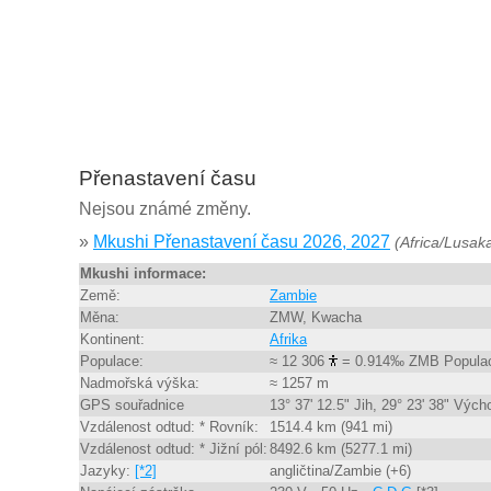
Přenastavení času
Nejsou známé změny.
»
Mkushi Přenastavení času 2026, 2027
(Africa/Lusak
Mkushi informace:
Země:
Zambie
Měna:
ZMW, Kwacha
Kontinent:
Afrika
Populace:
≈ 12 306
= 0.914‰ ZMB Popula
Nadmořská výška:
≈ 1257 m
GPS souřadnice
13° 37' 12.5" Jih, 29° 23' 38" Vých
Vzdálenost odtud: * Rovník:
1514.4 km (941 mi)
Vzdálenost odtud: * Jižní pól:
8492.6 km (5277.1 mi)
Jazyky:
[*2]
angličtina/Zambie (+6)