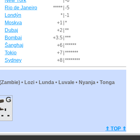
New York
******
|
-6
Rio de Janeiro
*****
|
-5
Londýn
*
|
-1
Moskva
+1
|
*
Dubaj
+2
|
**
Bombaj
+3.5
|
***
Šanghaj
+6
|
******
Tokio
+7
|
*******
Sydney
+8
|
********
(Zambie) • Lozi • Lunda • Luvale • Nyanja • Tonga
⇑ TOP ⇑