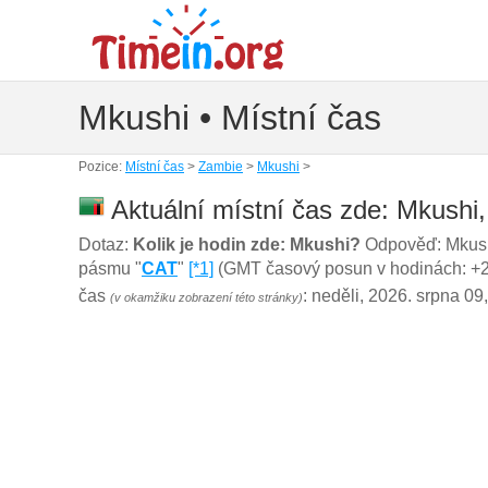
Mkushi • Místní čas
Pozice:
Místní čas
>
Zambie
>
Mkushi
>
Aktuální místní čas zde: Mkushi
Dotaz:
Kolik je hodin zde: Mkushi?
Odpověď: Mkushi
pásmu "
CAT
"
[*1]
(GMT časový posun v hodinách: +2) a
čas
: neděli, 2026. srpna 09
(v okamžiku zobrazení této stránky)