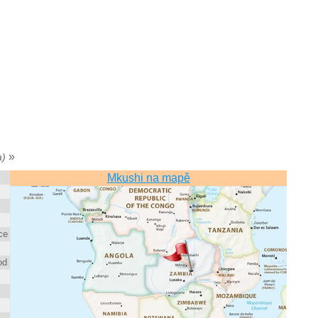
»
a)
Mkushi na mapě
ce
od