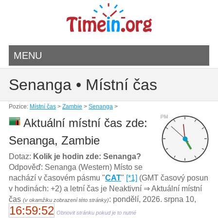
MENU
Senanga • Místní čas
Pozice:
Místní čas
>
Zambie
>
Senanga
>
PM
Aktuální místní čas zde:
Senanga, Zambie
Dotaz:
Kolik je hodin zde: Senanga?
Odpověď: Senanga (Western) Místo se
nachází v časovém pásmu "
CAT
"
[*1]
(GMT časový posun
v hodinách: +2) a letní čas je Neaktivní ⇒ Aktuální místní
čas
: pondělí, 2026. srpna 10,
(v okamžiku zobrazení této stránky)
16:59:52
Obnovit stránku pokud je to nutné