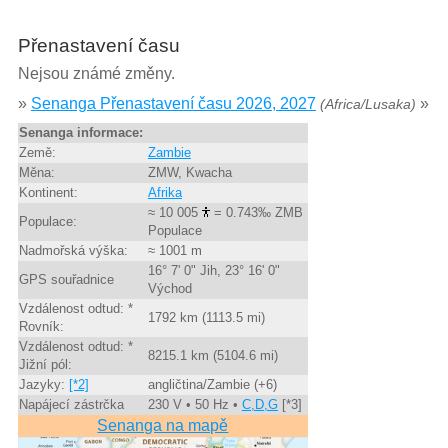
Přenastavení času
Nejsou známé změny.
»
Senanga Přenastavení času 2026, 2027
»
(Africa/Lusaka)
Senanga informace:
Země:
Zambie
Měna:
ZMW, Kwacha
Kontinent:
Afrika
≈ 10 005
= 0.743‰ ZMB
Populace:
Populace
Nadmořská výška:
≈ 1001 m
16° 7' 0" Jih, 23° 16' 0"
GPS souřadnice
Východ
Vzdálenost odtud: *
1792 km (1113.5 mi)
Rovník:
Vzdálenost odtud: *
8215.1 km (5104.6 mi)
Jižní pól:
Jazyky:
[*2]
angličtina/Zambie (+6)
Napájecí zástrčka
230 V • 50 Hz •
C,D,G
[*3]
Senanga na mapě