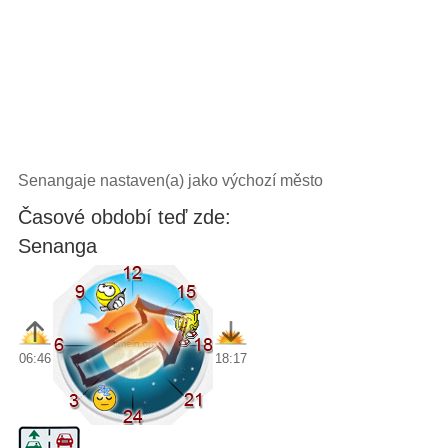
Senangaje nastaven(a) jako výchozí město
Časové období teď zde:
Senanga
06:46
18:17