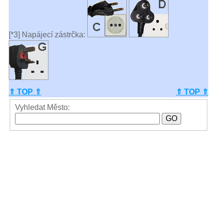
[*3] Napájecí zástrčka:
⇑ TOP ⇑
⇑ TOP ⇑
Vyhledat Město: