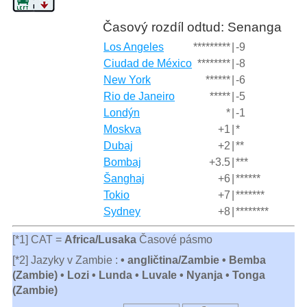
Časový rozdíl odtud: Senanga
Los Angeles
*********
|
-9
Ciudad de México
********
|
-8
New York
******
|
-6
Rio de Janeiro
*****
|
-5
Londýn
*
|
-1
Moskva
+1
|
*
Dubaj
+2
|
**
Bombaj
+3.5
|
***
Šanghaj
+6
|
******
Tokio
+7
|
*******
Sydney
+8
|
********
[*1] CAT =
Africa/Lusaka
Časové pásmo
[*2] Jazyky v Zambie :
• angličtina/Zambie • Bemba
(Zambie) • Lozi • Lunda • Luvale • Nyanja • Tonga
(Zambie)