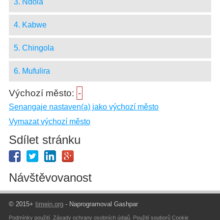
3. Ndola
4. Kabwe
5. Chingola
6. Mufulira
Výchozí město:
-
Senangaje nastaven(a) jako výchozí město
Vymazat výchozí město
Sdílet stránku
Návštěvovanost
© 2015+
timein.org
- Naprogramoval Gashpar
Podmínky použití
,
Zásady ochrany osobních údajů
,
Použití souborů Cookie