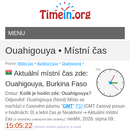
MENU
Ouahigouya • Místní čas
Pozice:
Místní čas
>
Burkina Faso
>
Ouahigouya
>
PM
Aktuální místní čas zde:
Ouahigouya, Burkina Faso
Dotaz:
Kolik je hodin zde: Ouahigouya?
Odpověď: Ouahigouya (Nord) Místo se
nachází v časovém pásmu "
GMT
"
[*1]
(GMT časový posun
v hodinách: 0) a letní čas je Neaktivní ⇒ Aktuální místní
čas
: neděli, 2026. srpna 09,
(v okamžiku zobrazení této stránky)
15:05:22
Obnovit stránku pokud je to nutné