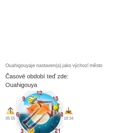
Ouahigouyaje nastaven(a) jako výchozí město
Časové období teď zde:
Ouahigouya
05:55
18:34