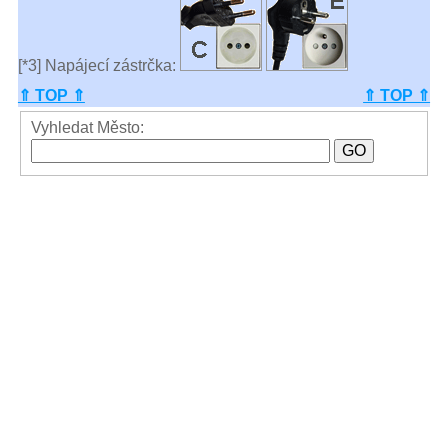
[*3] Napájecí zástrčka:
⇑ TOP ⇑
⇑ TOP ⇑
Vyhledat Město: