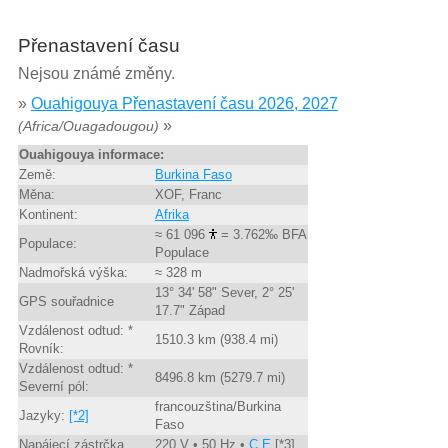
Přenastavení času
Nejsou známé změny.
»
Ouahigouya Přenastavení času 2026, 2027
»
(Africa/Ouagadougou)
Ouahigouya informace:
Země:
Burkina Faso
Měna:
XOF, Franc
Kontinent:
Afrika
≈ 61 096
= 3.762‰ BFA
Populace:
Populace
Nadmořská výška:
≈ 328 m
13° 34' 58" Sever, 2° 25'
GPS souřadnice
17.7" Západ
Vzdálenost odtud: *
1510.3 km (938.4 mi)
Rovník:
Vzdálenost odtud: *
8496.8 km (5279.7 mi)
Severní pól:
francouzština/Burkina
Jazyky:
[*2]
Faso
Napájecí zástrčka
220 V • 50 Hz •
C,E
[*3]