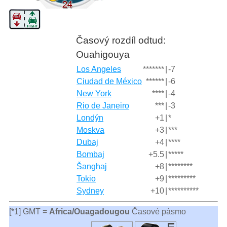
Časový rozdíl odtud:
Ouahigouya
Los Angeles
*******
|
-7
Ciudad de México
******
|
-6
New York
****
|
-4
Rio de Janeiro
***
|
-3
Londýn
+1
|
*
Moskva
+3
|
***
Dubaj
+4
|
****
Bombaj
+5.5
|
*****
Šanghaj
+8
|
********
Tokio
+9
|
*********
Sydney
+10
|
**********
[*1] GMT =
Africa/Ouagadougou
Časové pásmo