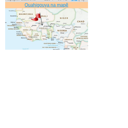
Ouahigouya na mapě