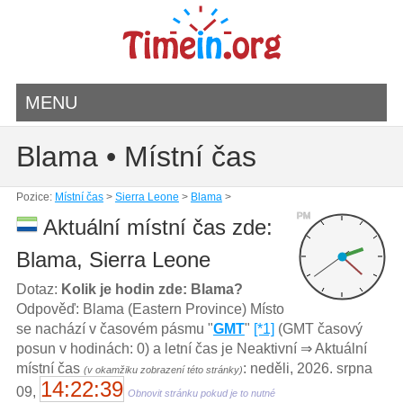
MENU
Blama • Místní čas
Pozice:
Místní čas
>
Sierra Leone
>
Blama
>
PM
Aktuální místní čas zde:
Blama, Sierra Leone
Dotaz:
Kolik je hodin zde: Blama?
Odpověď: Blama (Eastern Province) Místo
se nachází v časovém pásmu "
GMT
"
[*1]
(GMT časový
posun v hodinách: 0) a letní čas je Neaktivní ⇒ Aktuální
místní čas
: neděli, 2026. srpna
(v okamžiku zobrazení této stránky)
14:22:39
09,
Obnovit stránku pokud je to nutné