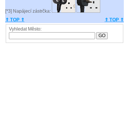
[*3] Napájecí zástrčka:
⇑ TOP ⇑
⇑ TOP ⇑
Vyhledat Město: