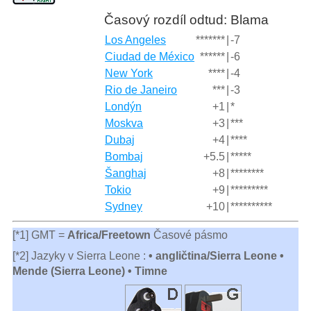
Časový rozdíl odtud: Blama
Los Angeles
*******
|
-7
Ciudad de México
******
|
-6
New York
****
|
-4
Rio de Janeiro
***
|
-3
Londýn
+1
|
*
Moskva
+3
|
***
Dubaj
+4
|
****
Bombaj
+5.5
|
*****
Šanghaj
+8
|
********
Tokio
+9
|
*********
Sydney
+10
|
**********
[*1] GMT =
Africa/Freetown
Časové pásmo
[*2] Jazyky v Sierra Leone :
• angličtina/Sierra Leone •
Mende (Sierra Leone) • Timne