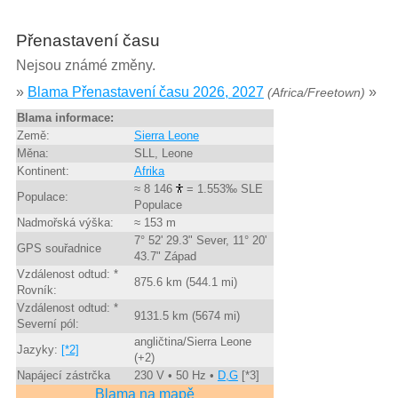
Přenastavení času
Nejsou známé změny.
»
Blama Přenastavení času 2026, 2027
»
(Africa/Freetown)
Blama informace:
Země:
Sierra Leone
Měna:
SLL, Leone
Kontinent:
Afrika
≈ 8 146
= 1.553‰ SLE
Populace:
Populace
Nadmořská výška:
≈ 153 m
7° 52' 29.3" Sever, 11° 20'
GPS souřadnice
43.7" Západ
Vzdálenost odtud: *
875.6 km (544.1 mi)
Rovník:
Vzdálenost odtud: *
9131.5 km (5674 mi)
Severní pól:
angličtina/Sierra Leone
Jazyky:
[*2]
(+2)
Napájecí zástrčka
230 V • 50 Hz •
D,G
[*3]
Blama na mapě