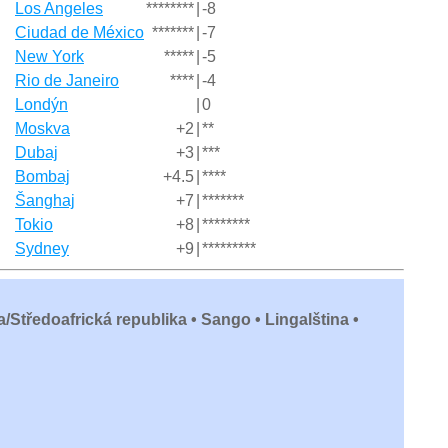
Los Angeles
********
|
-8
Ciudad de México
*******
|
-7
New York
*****
|
-5
Rio de Janeiro
****
|
-4
Londýn
|
0
Moskva
+2
|
**
Dubaj
+3
|
***
Bombaj
+4.5
|
****
Šanghaj
+7
|
*******
Tokio
+8
|
********
Sydney
+9
|
*********
a/Středoafrická republika • Sango • Lingalština •