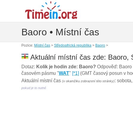
Baoro • Místní čas
Pozice:
Místní čas
>
Středoafrická republika
>
Baoro
>
Aktuální místní čas zde: Baoro, 
Dotaz:
Kolik je hodin zde: Baoro?
Odpověď: Baoro 
časovém pásmu "
WAT
"
[*1]
(GMT časový posun v hodi
Aktuální místní čas
: sobota
(v okamžiku zobrazení této stránky)
pokud je to nutné