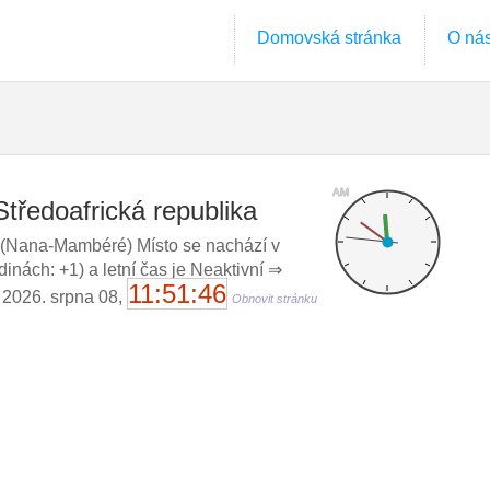
Domovská stránka
O ná
AM
Středoafrická republika
(Nana-Mambéré) Místo se nachází v
nách: +1) a letní čas je Neaktivní ⇒
11:51:47
, 2026. srpna 08,
Obnovit stránku