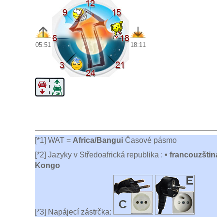
05:51
18:11
[*1] WAT =
Africa/Bangui
Časové pásmo
[*2] Jazyky v Středoafrická republika :
• francouzštin
Kongo
[*3] Napájecí zástrčka: