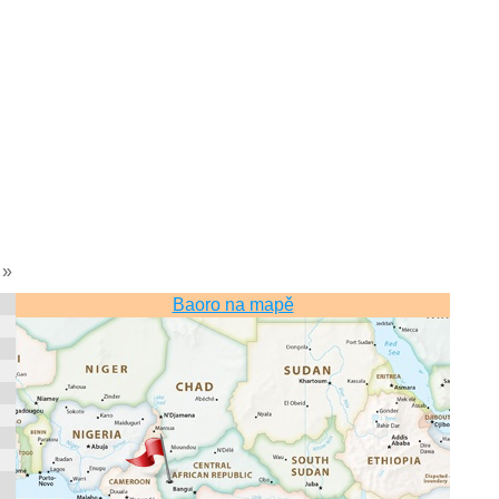
»
Baoro na mapě