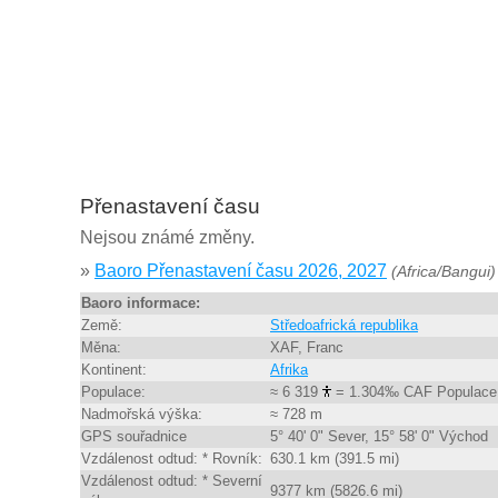
Přenastavení času
Nejsou známé změny.
»
Baoro Přenastavení času 2026, 2027
(Africa/Bangui)
Baoro informace:
Země:
Středoafrická republika
Měna:
XAF, Franc
Kontinent:
Afrika
Populace:
≈ 6 319
= 1.304‰ CAF Populace
Nadmořská výška:
≈ 728 m
GPS souřadnice
5° 40' 0" Sever, 15° 58' 0" Východ
Vzdálenost odtud: * Rovník:
630.1 km (391.5 mi)
Vzdálenost odtud: * Severní
9377 km (5826.6 mi)