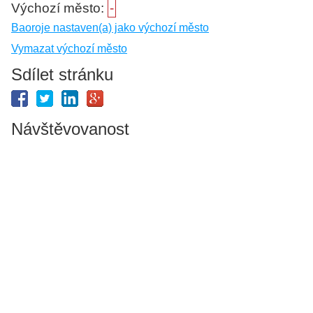
Výchozí město:
-
Baoroje nastaven(a) jako výchozí město
Vymazat výchozí město
Sdílet stránku
Návštěvovanost