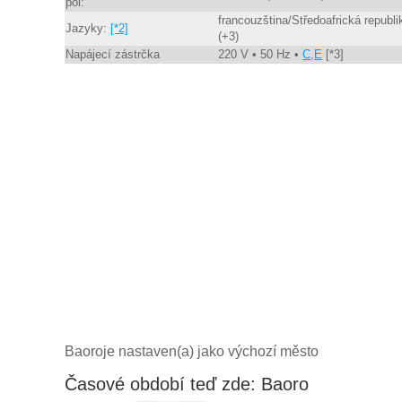
pól:
francouzština/Středoafrická republi
Jazyky:
[*2]
(+3)
Napájecí zástrčka
220 V • 50 Hz •
C,E
[*3]
Baoroje nastaven(a) jako výchozí město
Časové období teď zde: Baoro