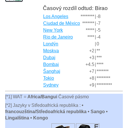
Časový rozdíl odtud: Birao
Los Angeles
********
|
-8
Ciudad de México
*******
|
-7
New York
*****
|
-5
Rio de Janeiro
****
|
-4
Londýn
|
0
Moskva
+2
|
**
Dubaj
+3
|
***
Bombaj
+4.5
|
****
Šanghaj
+7
|
*******
Tokio
+8
|
********
Sydney
+9
|
*********
[*1] WAT =
Africa/Bangui
Časové pásmo
[*2] Jazyky v Středoafrická republika :
•
francouzština/Středoafrická republika • Sango •
Lingalština • Kongo