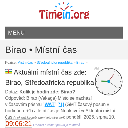
MENU
Birao • Místní čas
Pozice:
Místní čas
>
Středoafrická republika
>
Birao
>
AM
Aktuální místní čas zde:
Birao, Středoafrická republika
Dotaz:
Kolik je hodin zde: Birao?
Odpověď: Birao (Vakaga) Místo se nachází
v časovém pásmu "
WAT
"
[*1]
(GMT časový posun v
hodinách: +1) a letní čas je Neaktivní ⇒ Aktuální místní
čas
: pondělí, 2026. srpna 10,
(v okamžiku zobrazení této stránky)
09:06:21
Obnovit stránku pokud je to nutné