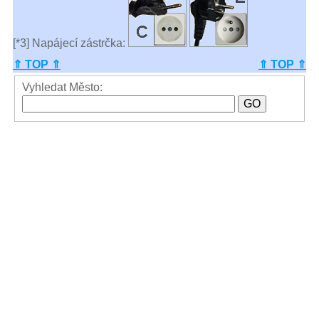
[*3] Napájecí zástrčka:
⇑ TOP ⇑
⇑ TOP ⇑
Vyhledat Město: