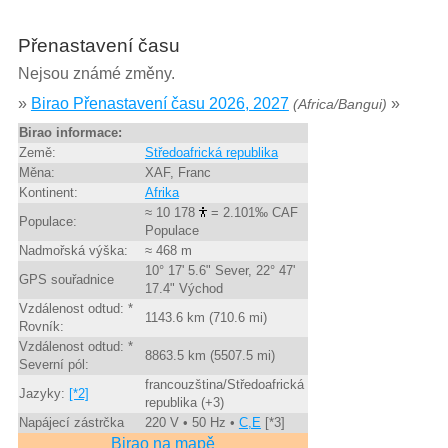
Přenastavení času
Nejsou známé změny.
»
Birao Přenastavení času 2026, 2027
»
(Africa/Bangui)
Birao informace:
Země:
Středoafrická republika
Měna:
XAF, Franc
Kontinent:
Afrika
≈ 10 178
= 2.101‰ CAF
Populace:
Populace
Nadmořská výška:
≈ 468 m
10° 17' 5.6" Sever, 22° 47'
GPS souřadnice
17.4" Východ
Vzdálenost odtud: *
1143.6 km (710.6 mi)
Rovník:
Vzdálenost odtud: *
8863.5 km (5507.5 mi)
Severní pól:
francouzština/Středoafrická
Jazyky:
[*2]
republika (+3)
Napájecí zástrčka
220 V • 50 Hz •
C,E
[*3]
Birao na mapě