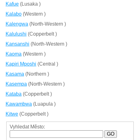
Kafue
(Lusaka )
Kalabo
(Western )
Kalengwa
(North-Western )
Kalulushi
(Copperbelt )
Kansanshi
(North-Western )
Kaoma
(Western )
Kapiri Mposhi
(Central )
Kasama
(Northern )
Kasempa
(North-Western )
Kataba
(Copperbelt )
Kawambwa
(Luapula )
Kitwe
(Copperbelt )
Vyhledat Město: