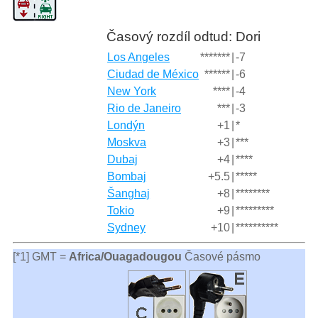
Časový rozdíl odtud: Dori
Los Angeles
*******
|
-7
Ciudad de México
******
|
-6
New York
****
|
-4
Rio de Janeiro
***
|
-3
Londýn
+1
|
*
Moskva
+3
|
***
Dubaj
+4
|
****
Bombaj
+5.5
|
*****
Šanghaj
+8
|
********
Tokio
+9
|
*********
Sydney
+10
|
**********
[*1] GMT =
Africa/Ouagadougou
Časové pásmo