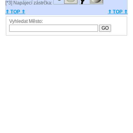
[*3] Napájecí zástrčka:
⇑ TOP ⇑
⇑ TOP ⇑
Vyhledat Město: