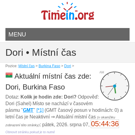
MENU
Dori • Místní čas
Pozice:
Místní čas
>
Burkina Faso
>
Dori
>
AM
Aktuální místní čas zde:
Dori, Burkina Faso
Dotaz:
Kolik je hodin zde: Dori?
Odpověď:
Dori (Sahel) Místo se nachází v časovém
pásmu "
GMT
"
[*1]
(GMT časový posun v hodinách: 0) a
letní čas je Neaktivní ⇒ Aktuální místní čas
(v okamžiku
05:44:36
: pátek, 2026. srpna 07,
zobrazení této stránky)
Obnovit stránku pokud je to nutné