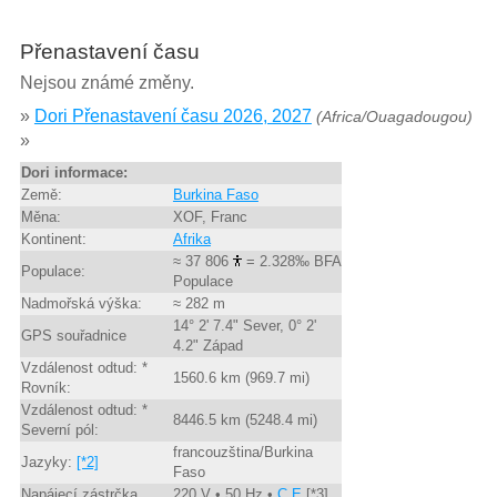
Přenastavení času
Nejsou známé změny.
»
Dori Přenastavení času 2026, 2027
(Africa/Ouagadougou)
»
Dori informace:
Země:
Burkina Faso
Měna:
XOF, Franc
Kontinent:
Afrika
≈ 37 806
= 2.328‰ BFA
Populace:
Populace
Nadmořská výška:
≈ 282 m
14° 2' 7.4" Sever, 0° 2'
GPS souřadnice
4.2" Západ
Vzdálenost odtud: *
1560.6 km (969.7 mi)
Rovník:
Vzdálenost odtud: *
8446.5 km (5248.4 mi)
Severní pól:
francouzština/Burkina
Jazyky:
[*2]
Faso
Napájecí zástrčka
220 V • 50 Hz •
C,E
[*3]