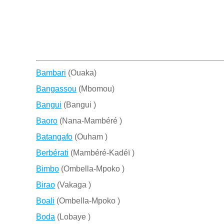
Bambari
(Ouaka)
Bangassou
(Mbomou)
Bangui
(Bangui )
Baoro
(Nana-Mambéré )
Batangafo
(Ouham )
Berbérati
(Mambéré-Kadéï )
Bimbo
(Ombella-Mpoko )
Birao
(Vakaga )
Boali
(Ombella-Mpoko )
Boda
(Lobaye )